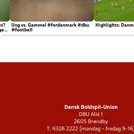
en?
Ung vs. Gammel #fordanmark #dbu
Highlights: Danma
ger
#football
Dansk Boldspil-Union
DBU Allé 1
2605 Brøndby
T: 4326 2222 (mandag - fredag 9-16