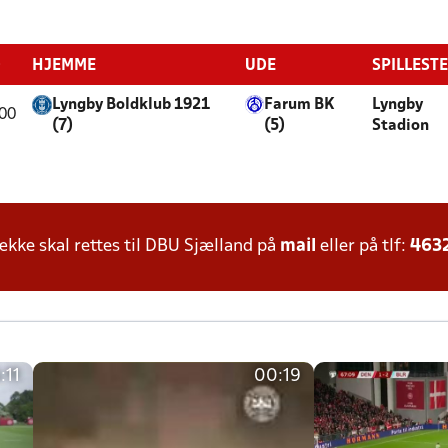
D
HJEMME
UDE
SPILLEST
Lyngby Boldklub 1921
Farum BK
Lyngby
00
(7)
(5)
Stadion
ke skal rettes til DBU Sjælland på
mail
eller på tlf:
463
:11
00:19