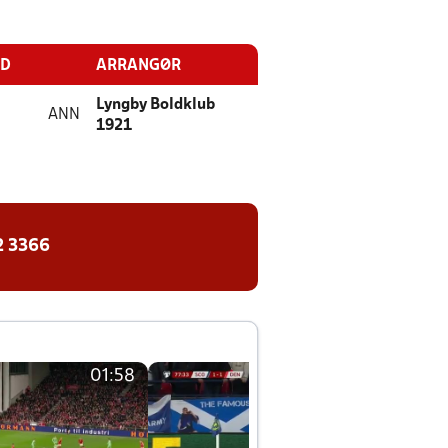
ED
ARRANGØR
Lyngby Boldklub
ANN
1921
2 3366
01:58
01:58