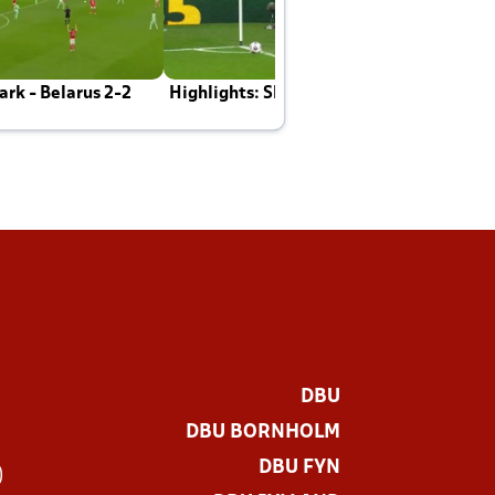
rk - Belarus 2-2
Highlights: Skotland - Danmark 4-2
J
E
DBU
DBU BORNHOLM
DBU FYN
)