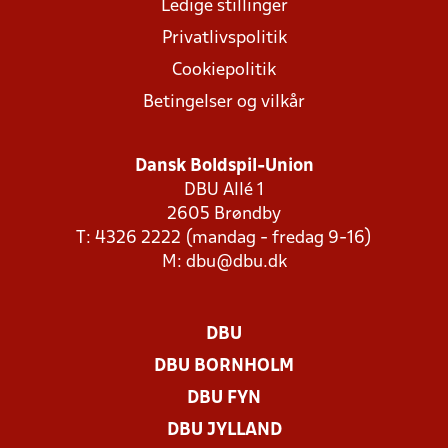
Ledige stillinger
Privatlivspolitik
Cookiepolitik
Betingelser og vilkår
Dansk Boldspil-Union
DBU Allé 1
2605 Brøndby
T: 4326 2222 (mandag - fredag 9-16)
M:
dbu@dbu.dk
DBU
DBU BORNHOLM
DBU FYN
DBU JYLLAND