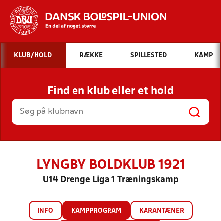
Hvad vil du søge efter?
KLUB/HOLD
RÆKKE
SPILLESTED
KAMP
INDHOLD OG NYHEDER
Find en klub eller et hold
STILLINGER, RESULTATER, KLUBBER OG
HOLD
LYNGBY BOLDKLUB 1921
U14 Drenge Liga 1 Træningskamp
INFO
KAMPPROGRAM
KARANTÆNER