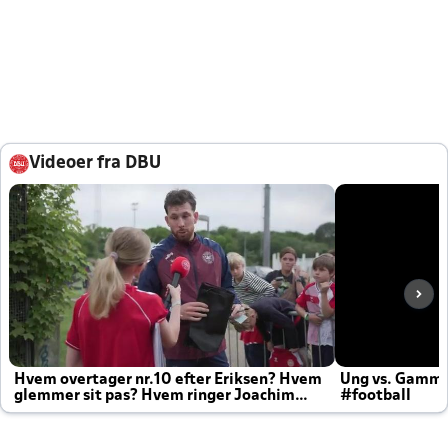
Videoer fra DBU
Hvem overtager nr.10 efter Eriksen? Hvem
Ung vs. Gamm
glemmer sit pas? Hvem ringer Joachim
#football
altid til efter kampe?