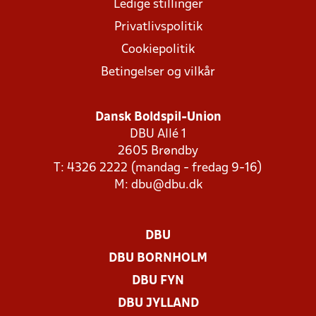
Ledige stillinger
Privatlivspolitik
Cookiepolitik
Betingelser og vilkår
Dansk Boldspil-Union
DBU Allé 1
2605 Brøndby
T: 4326 2222 (mandag - fredag 9-16)
M:
dbu@dbu.dk
DBU
DBU BORNHOLM
DBU FYN
DBU JYLLAND