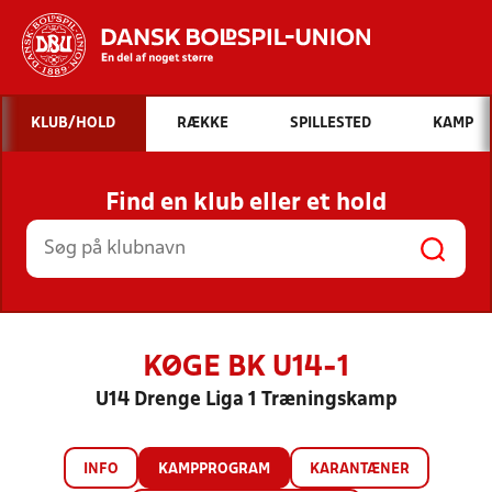
Hvad vil du søge efter?
KLUB/HOLD
RÆKKE
SPILLESTED
KAMP
INDHOLD OG NYHEDER
Find en klub eller et hold
STILLINGER, RESULTATER, KLUBBER OG
HOLD
KØGE BK U14-1
U14 Drenge Liga 1 Træningskamp
INFO
KAMPPROGRAM
KARANTÆNER