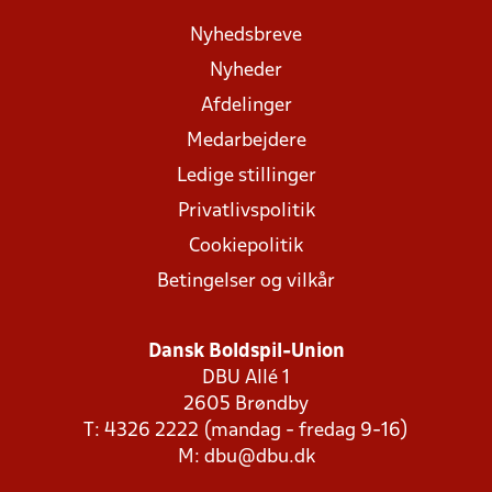
Nyhedsbreve
Nyheder
Afdelinger
Medarbejdere
Ledige stillinger
Privatlivspolitik
Cookiepolitik
Betingelser og vilkår
Dansk Boldspil-Union
DBU Allé 1
2605 Brøndby
T: 4326 2222 (mandag - fredag 9-16)
M:
dbu@dbu.dk