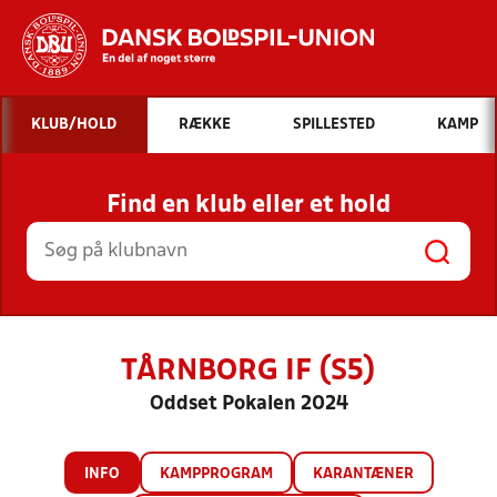
Hvad vil du søge efter?
KLUB/HOLD
RÆKKE
SPILLESTED
KAMP
INDHOLD OG NYHEDER
Find en klub eller et hold
STILLINGER, RESULTATER, KLUBBER OG
HOLD
TÅRNBORG IF (S5)
Oddset Pokalen 2024
INFO
KAMPPROGRAM
KARANTÆNER