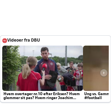
Videoer fra DBU
Hvem overtager nr.10 efter Eriksen? Hvem
Ung vs. Gamm
glemmer sit pas? Hvem ringer Joachim
#football
altid til efter kampe?