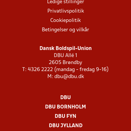
Ledige stillinger
Privatlivspolitik
Cookiepolitik
Betingelser og vilkår
Dansk Boldspil-Union
DBU Allé 1
2605 Brøndby
T: 4326 2222 (mandag - fredag 9-16)
M:
dbu@dbu.dk
DBU
DBU BORNHOLM
DBU FYN
DBU JYLLAND