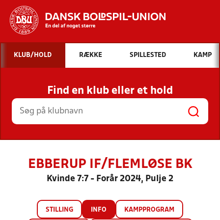
Hvad vil du søge efter?
KLUB/HOLD
RÆKKE
SPILLESTED
KAMP
INDHOLD OG NYHEDER
Find en klub eller et hold
STILLINGER, RESULTATER, KLUBBER OG
HOLD
EBBERUP IF/FLEMLØSE BK
Kvinde 7:7 - Forår 2024, Pulje 2
STILLING
INFO
KAMPPROGRAM