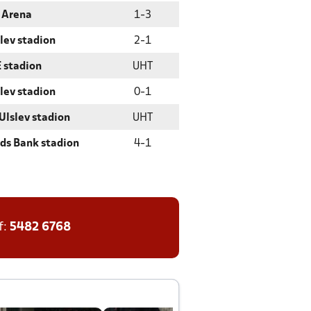
 Arena
1
-
3
lev stadion
2
-
1
 stadion
UHT
lev stadion
0
-
1
Ulslev stadion
UHT
nds Bank stadion
4
-
1
f:
5482 6768