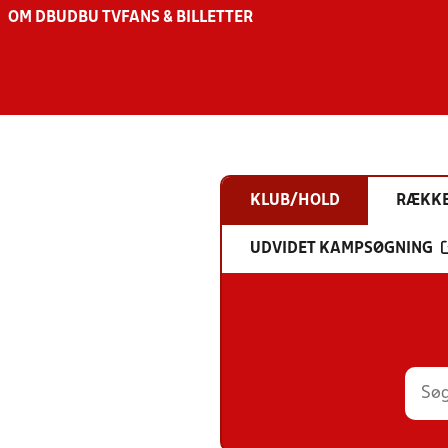
OM DBU
DBU TV
FANS & BILLETTER
KLUB/HOLD
RÆKK
UDVIDET KAMPSØGNING