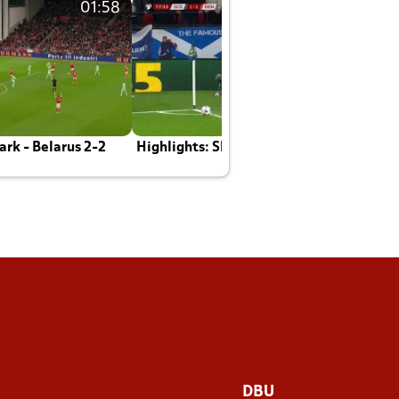
01:58
01:58
rk - Belarus 2-2
Highlights: Skotland - Danmark 4-2
J
E
DBU