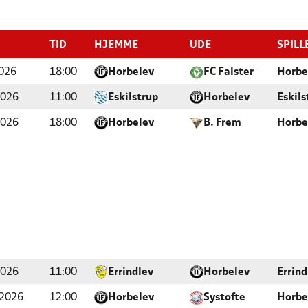
TID
HJEMME
UDE
SPILL
026
18:00
Horbelev
FC Falster
Horbe
2026
11:00
Eskilstrup
Horbelev
Eskils
2026
18:00
Horbelev
B. Frem
Horbe
2026
11:00
Errindlev
Horbelev
Errind
 2026
12:00
Horbelev
Systofte
Horbe