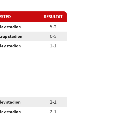
ESTED
RESULTAT
lev stadion
5
-
2
trup stadion
0
-
5
lev stadion
1
-
1
lev stadion
2
-
1
lev stadion
2
-
1