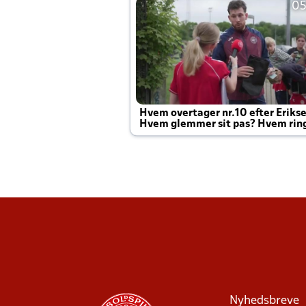
05
Hvem overtager nr.10 efter Eriks
Hvem glemmer sit pas? Hvem rin
Joachim altid til efter kampe?
Nyhedsbreve