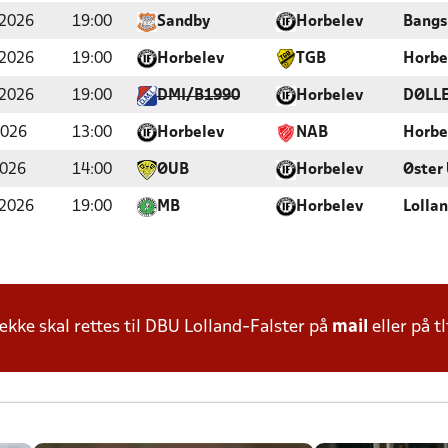
 2026
19:00
Sandby
Horbelev
Bangs
 2026
19:00
Horbelev
TGB
Horbe
 2026
19:00
DMI/B1990
Horbelev
DØLLE
2026
13:00
Horbelev
NAB
Horbe
2026
14:00
ØUB
Horbelev
Øster 
 2026
19:00
MB
Horbelev
Lolla
ke skal rettes til DBU Lolland-Falster på
mail
eller på tl