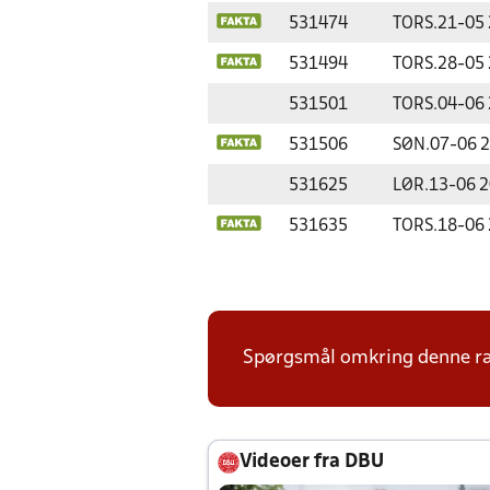
531474
TORS.
21-05
531494
TORS.
28-05
531501
TORS.
04-06
531506
SØN.
07-06 
531625
LØR.
13-06 
531635
TORS.
18-06
Spørgsmål omkring denne ræk
Videoer fra DBU