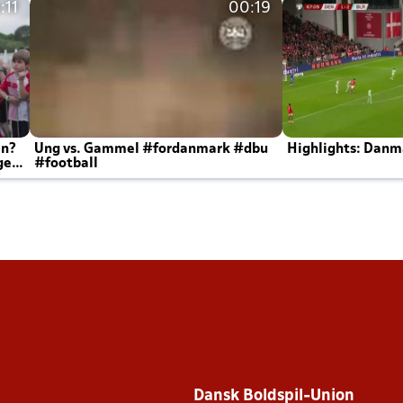
:11
00:19
en?
Ung vs. Gammel #fordanmark #dbu
Highlights: Danma
ger
#football
Dansk Boldspil-Union