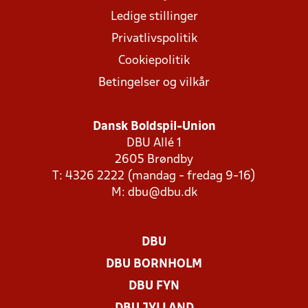
Ledige stillinger
Privatlivspolitik
Cookiepolitik
Betingelser og vilkår
Dansk Boldspil-Union
DBU Allé 1
2605 Brøndby
T: 4326 2222 (mandag - fredag 9-16)
M:
dbu@dbu.dk
DBU
DBU BORNHOLM
DBU FYN