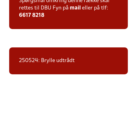
Spørgsmål omkring denne række skal
rettes til DBU Fyn på
mail
eller på tlf:
6617 8218
250524: Brylle udtrådt