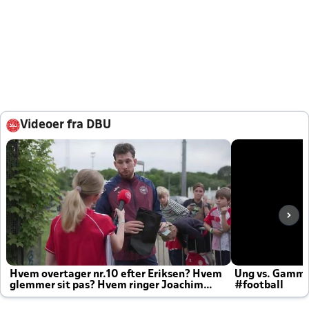
Videoer fra DBU
Hvem overtager nr.10 efter Eriksen? Hvem
Ung vs. Gamm
glemmer sit pas? Hvem ringer Joachim
#football
altid til efter kampe?