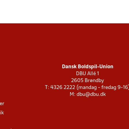
Dansk Boldspil-Union
DBU Allé 1
2605 Brøndby
T: 4326 2222 (mandag - fredag 9-16
M:
dbu@dbu.dk
ger
ik