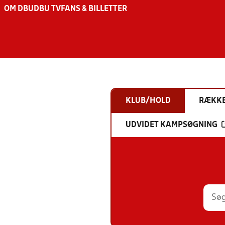
OM DBU
DBU TV
FANS & BILLETTER
KLUB/HOLD
RÆKK
UDVIDET KAMPSØGNING