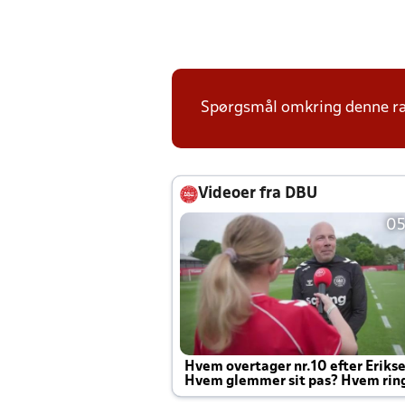
Spørgsmål omkring denne ræ
Videoer fra DBU
05
Hvem overtager nr.10 efter Eriks
Hvem glemmer sit pas? Hvem rin
Joachim altid til efter kampe?