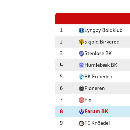
1
Lyngby Boldklub
2
Skjold Birkerød
3
Stenløse BK
4
Humlebæk BK
5
BK Friheden
6
Pioneren
7
Fix
8
Farum BK
9
FC Knöedel