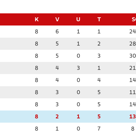
K
V
U
T
S
8
6
1
1
24
8
5
1
2
28
8
5
0
3
30
8
4
3
1
21
8
4
0
4
14
8
3
0
5
11
8
3
0
5
14
8
2
1
5
13
8
1
0
7
8