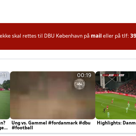
kke skal rettes til DBU København på
mail
eller på tlf:
39
:11
00:19
en?
Ung vs. Gammel #fordanmark #dbu
Highlights: Danma
ger
#football