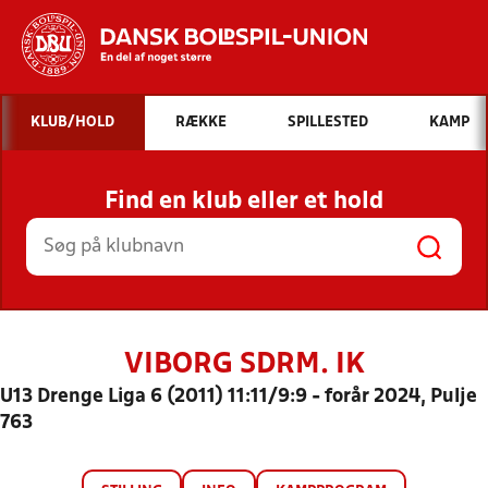
Hvad vil du søge efter?
KLUB/HOLD
RÆKKE
SPILLESTED
KAMP
INDHOLD OG NYHEDER
Find en klub eller et hold
STILLINGER, RESULTATER, KLUBBER OG
HOLD
VIBORG SDRM. IK
U13 Drenge Liga 6 (2011) 11:11/9:9 - forår 2024, Pulje
763