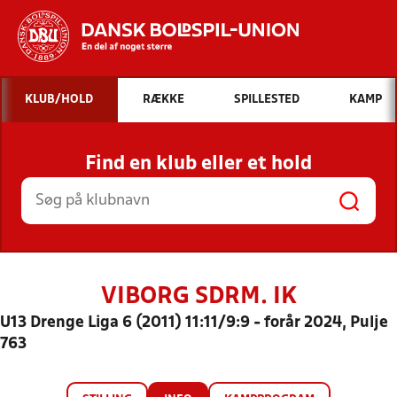
Hvad vil du søge efter?
KLUB/HOLD
RÆKKE
SPILLESTED
KAMP
INDHOLD OG NYHEDER
Find en klub eller et hold
STILLINGER, RESULTATER, KLUBBER OG
HOLD
VIBORG SDRM. IK
U13 Drenge Liga 6 (2011) 11:11/9:9 - forår 2024, Pulje
763