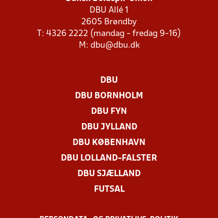
DBU Allé 1
2605 Brøndby
T: 4326 2222 (mandag - fredag 9-16)
M:
dbu@dbu.dk
DBU
DBU BORNHOLM
DBU FYN
DBU JYLLAND
DBU KØBENHAVN
DBU LOLLAND-FALSTER
DBU SJÆLLAND
FUTSAL