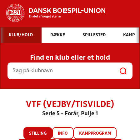
Hvad vil du søge efter?
KLUB/HOLD
RÆKKE
SPILLESTED
KAMP
INDHOLD OG NYHEDER
Find en klub eller et hold
STILLINGER, RESULTATER, KLUBBER OG
HOLD
VTF (VEJBY/TISVILDE)
Serie 5 - Forår, Pulje 1
STILLING
INFO
KAMPPROGRAM