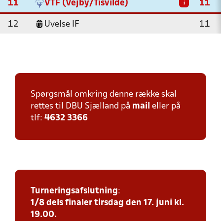
11
VTF (Vejby/Tisvilde)
11
i
12
Uvelse IF
11
Spørgsmål omkring denne række skal
rettes til DBU Sjælland på
mail
eller på
tlf:
4632 3366
Turneringsafslutning
:
1/8 dels finaler tirsdag den 17. juni kl.
19.00.