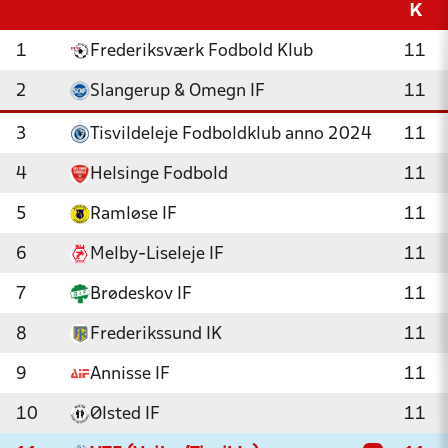
K
1
Frederiksværk Fodbold Klub
11
2
Slangerup & Omegn IF
11
3
Tisvildeleje Fodboldklub anno 2024
11
4
Helsinge Fodbold
11
5
Ramløse IF
11
6
Melby-Liseleje IF
11
7
Brødeskov IF
11
8
Frederikssund IK
11
9
Annisse IF
11
10
Ølsted IF
11