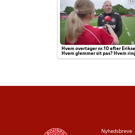
05
Hvem overtager nr.10 efter Eriks
Hvem glemmer sit pas? Hvem rin
Joachim altid til efter kampe?
Nyhedsbreve