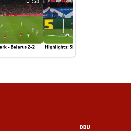
01:58
01:58
rk - Belarus 2-2
Highlights: Skotland - Danmark 4-2
J
E
DBU