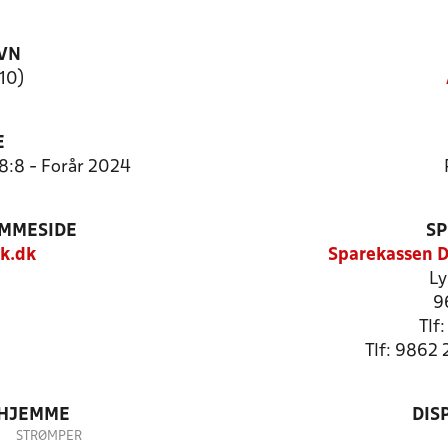
VN
U10)
E
 8:8 - Forår 2024
EMMESIDE
SP
k.dk
Sparekassen D
Ly
9
Tlf
Tlf: 9862 
 HJEMME
DIS
STRØMPER