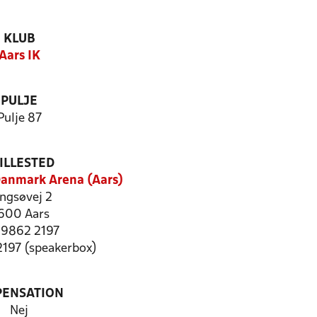
KLUB
Aars IK
PULJE
Pulje 87
ILLESTED
anmark Arena (Aars)
ngsøvej 2
600 Aars
: 9862 2197
2197 (speakerbox)
PENSATION
Nej