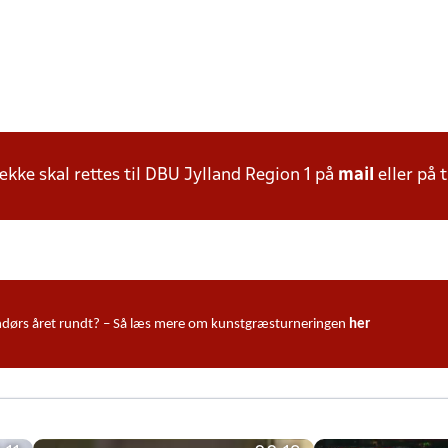
ke skal rettes til DBU Jylland Region 1 på
mail
eller på t
udendørs året rundt? – Så læs mere om kunstgræsturneringen
her