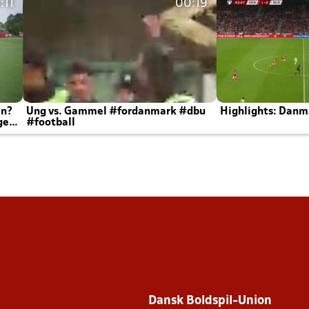
:11
00:19
en?
Ung vs. Gammel #fordanmark #dbu
Highlights: Danma
ger
#football
Dansk Boldspil-Union