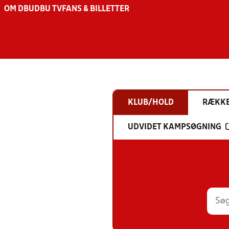
OM DBU
DBU TV
FANS & BILLETTER
KLUB/HOLD
RÆKK
UDVIDET KAMPSØGNING