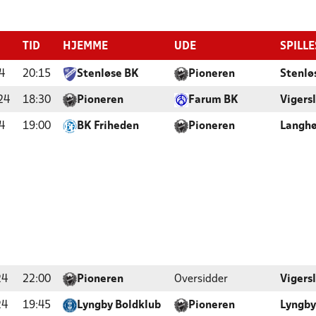
TID
HJEMME
UDE
SPILL
4
20:15
Stenløse BK
Pioneren
Stenlø
24
18:30
Pioneren
Farum BK
Vigers
4
19:00
BK Friheden
Pioneren
Langhø
24
22:00
Pioneren
Oversidder
Vigers
24
19:45
Lyngby Boldklub
Pioneren
Lyngby