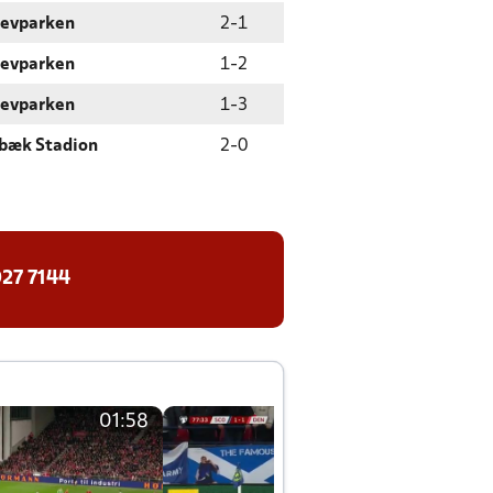
levparken
2
-
1
levparken
1
-
2
levparken
1
-
3
bæk Stadion
2
-
0
27 7144
01:58
01:58