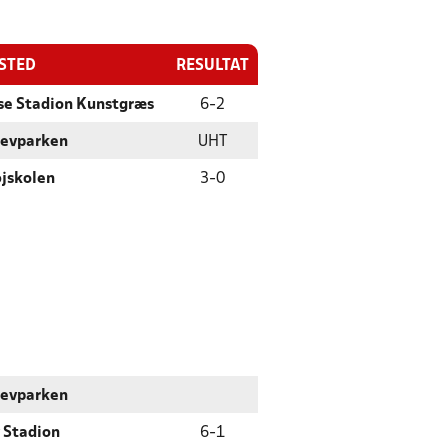
ESTED
RESULTAT
se Stadion Kunstgræs
6
-
2
levparken
UHT
jskolen
3
-
0
levparken
 Stadion
6
-
1