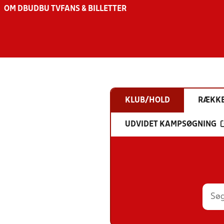
OM DBU
DBU TV
FANS & BILLETTER
KLUB/HOLD
RÆKK
UDVIDET KAMPSØGNING