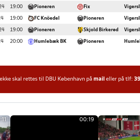
24
19:00
Pioneren
Fix
Vigers
24
19:00
FC Knöedel
Pioneren
Vigers
24
19:00
Pioneren
Skjold Birkerød
Vigers
24
20:00
Humlebæk BK
Pioneren
Humle
kke skal rettes til DBU København på
mail
eller på tlf:
39
:11
00:19