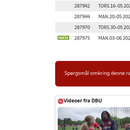
287942
TORS.
16-05 20
287944
MAN.
20-05 20
287970
TORS.
30-05 20
287975
MAN.
03-06 20
Spørgsmål omkring denne ræ
Videoer fra DBU
05