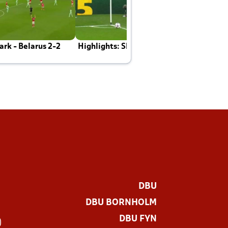
rk - Belarus 2-2
Highlights: Skotland - Danmark 4-2
J
E
DBU
DBU BORNHOLM
DBU FYN
)