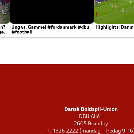
en?
Ung vs. Gammel #fordanmark #dbu
Highlights: Danma
ger
#football
Dansk Boldspil-Union
DBU Allé 1
2605 Brøndby
T: 4326 2222 (mandag - fredag 9-16