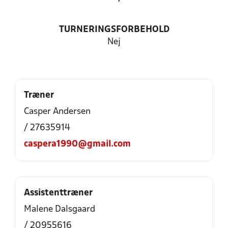
TURNERINGSFORBEHOLD
Nej
Træner
Casper Andersen
/ 27635914
caspera1990@gmail.com
Assistenttræner
Malene Dalsgaard
/ 20955616