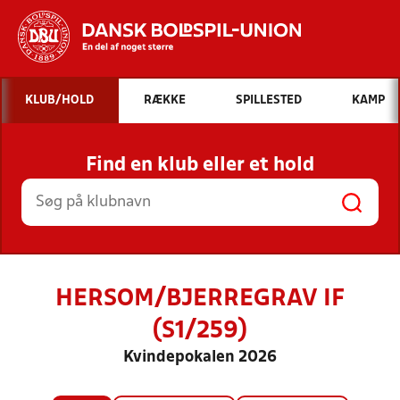
Hvad vil du søge efter?
KLUB/HOLD
RÆKKE
SPILLESTED
KAMP
INDHOLD OG NYHEDER
Find en klub eller et hold
STILLINGER, RESULTATER, KLUBBER OG
HOLD
HERSOM/BJERREGRAV IF
(S1/259)
Kvindepokalen 2026