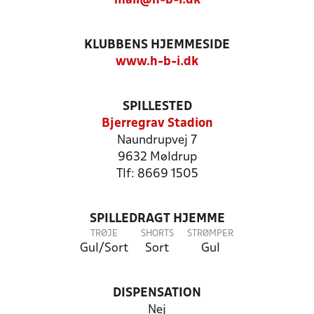
mail@h-b-i.dk
KLUBBENS HJEMMESIDE
www.h-b-i.dk
SPILLESTED
Bjerregrav Stadion
Naundrupvej 7
9632 Møldrup
Tlf: 8669 1505
SPILLEDRAGT HJEMME
TRØJE
SHORTS
STRØMPER
Gul/Sort
Sort
Gul
DISPENSATION
Nej