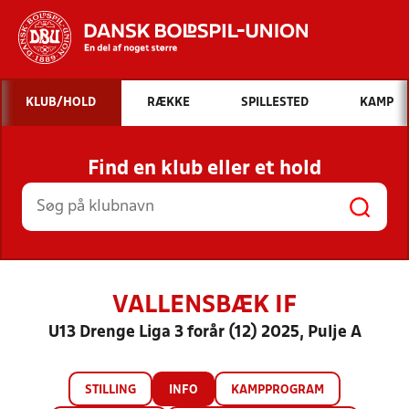
Hvad vil du søge efter?
KLUB/HOLD
RÆKKE
SPILLESTED
KAMP
INDHOLD OG NYHEDER
Find en klub eller et hold
STILLINGER, RESULTATER, KLUBBER OG
HOLD
VALLENSBÆK IF
U13 Drenge Liga 3 forår (12) 2025, Pulje A
STILLING
INFO
KAMPPROGRAM