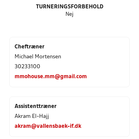
TURNERINGSFORBEHOLD
Nej
Cheftræner
Michael Mortensen
30233100
mmohouse.mm@gmail.com
Assistenttræner
Akram El-Hajj
akram@vallensbaek-if.dk