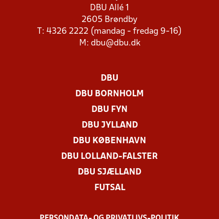
DBU Allé 1
2605 Brøndby
T: 4326 2222 (mandag - fredag 9-16)
M:
dbu@dbu.dk
DBU
DBU BORNHOLM
DBU FYN
DBU JYLLAND
DBU KØBENHAVN
DBU LOLLAND-FALSTER
DBU SJÆLLAND
FUTSAL
PERSONDATA- OG PRIVATLIVS-POLITIK