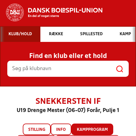
Hvad vil du søge efter?
KLUB/HOLD
RÆKKE
SPILLESTED
KAMP
INDHOLD OG NYHEDER
Find en klub eller et hold
STILLINGER, RESULTATER, KLUBBER OG
HOLD
SNEKKERSTEN IF
U19 Drenge Mester (06-07) Forår, Pulje 1
STILLING
INFO
KAMPPROGRAM