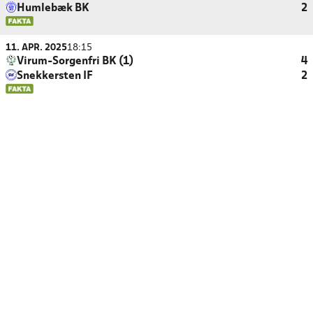
Humlebæk BK
2
11. APR. 2025
18:15
Virum-Sorgenfri BK (1)
4
Snekkersten IF
2