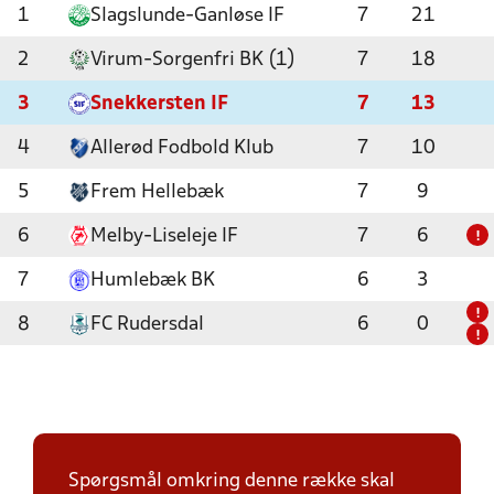
1
Slagslunde-Ganløse IF
7
21
2
Virum-Sorgenfri BK (1)
7
18
3
Snekkersten IF
7
13
4
Allerød Fodbold Klub
7
10
5
Frem Hellebæk
7
9
6
Melby-Liseleje IF
7
6
!
7
Humlebæk BK
6
3
!
8
FC Rudersdal
6
0
!
Spørgsmål omkring denne række skal