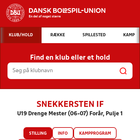
Hvad vil du søge efter?
KLUB/HOLD
RÆKKE
SPILLESTED
KAMP
INDHOLD OG NYHEDER
Find en klub eller et hold
STILLINGER, RESULTATER, KLUBBER OG
HOLD
SNEKKERSTEN IF
U19 Drenge Mester (06-07) Forår, Pulje 1
STILLING
INFO
KAMPPROGRAM