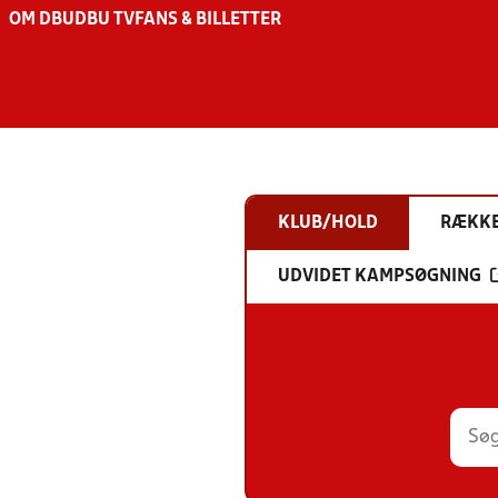
OM DBU
DBU TV
FANS & BILLETTER
KLUB/HOLD
RÆKK
UDVIDET KAMPSØGNING