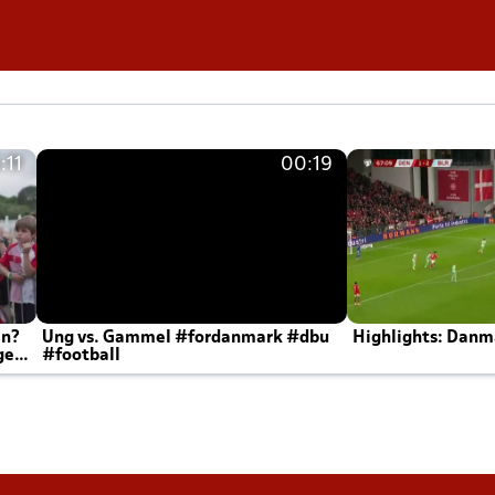
:11
00:19
en?
Ung vs. Gammel #fordanmark #dbu
Highlights: Danma
ger
#football