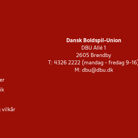
Dansk Boldspil-Union
DBU Allé 1
2605 Brøndby
T: 4326 2222 (mandag - fredag 9-16
M:
dbu@dbu.dk
ger
ik
 vilkår