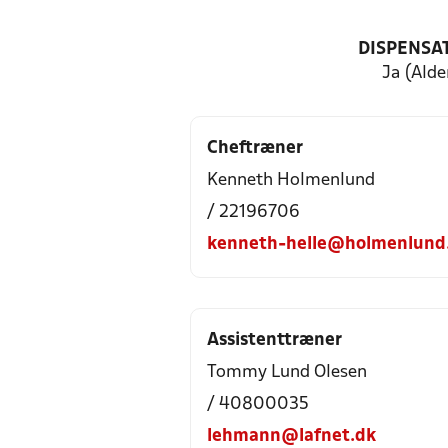
DISPENSA
Ja (Alde
Cheftræner
Kenneth Holmenlund
/ 22196706
kenneth-helle@holmenlund
Assistenttræner
Tommy Lund Olesen
/ 40800035
lehmann@lafnet.dk