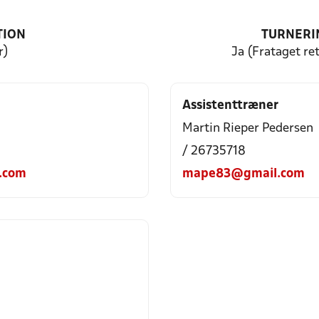
TION
TURNERI
r)
Ja (Frataget ret
Assistenttræner
Martin Rieper Pedersen
/ 26735718
.com
mape83@gmail.com