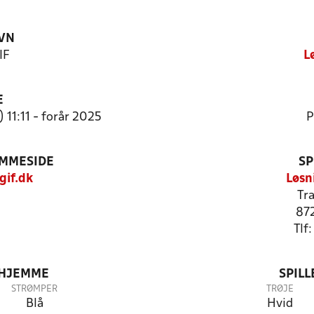
VN
IF
L
E
 11:11 - forår 2025
P
EMMESIDE
SP
gif.dk
Løsn
Tr
87
Tlf
 HJEMME
SPIL
STRØMPER
TRØJE
Blå
Hvid