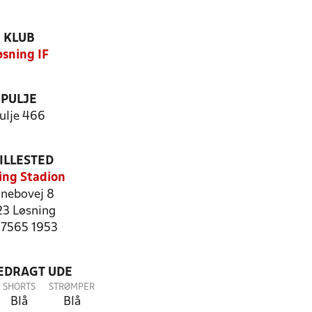
KLUB
øsning IF
PULJE
ulje 466
ILLESTED
ing Stadion
anebovej 8
23 Løsning
: 7565 1953
LEDRAGT UDE
SHORTS
STRØMPER
Blå
Blå