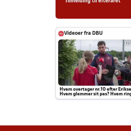
Tilmelding til efteråret
Videoer fra DBU
05
Hvem overtager nr.10 efter Eriks
Hvem glemmer sit pas? Hvem rin
Joachim altid til efter kampe?