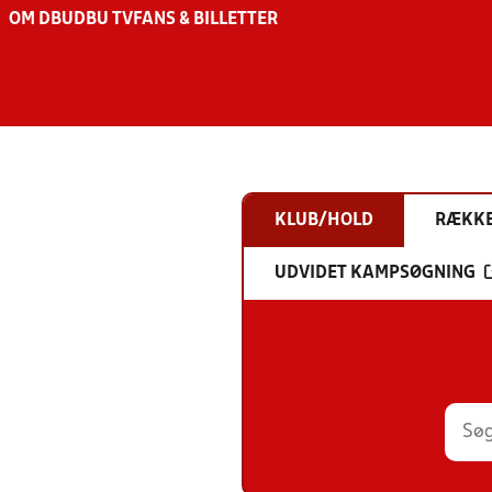
OM DBU
DBU TV
FANS & BILLETTER
KLUB/HOLD
RÆKK
UDVIDET KAMPSØGNING