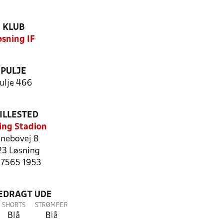
KLUB
øsning IF
PULJE
ulje 466
ILLESTED
ing Stadion
anebovej 8
23 Løsning
: 7565 1953
LEDRAGT UDE
SHORTS
STRØMPER
Blå
Blå