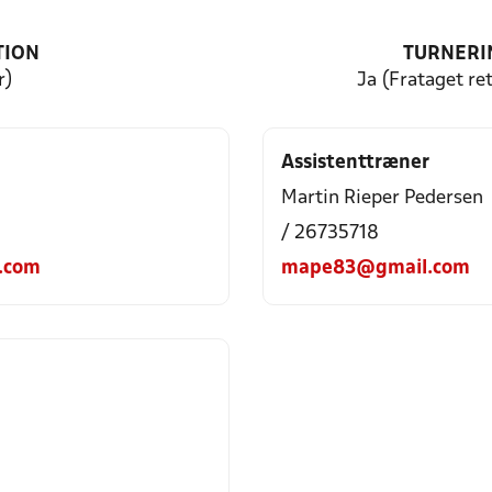
TION
TURNERI
r)
Ja (Frataget ret
Assistenttræner
Martin Rieper Pedersen
/ 26735718
.com
mape83@gmail.com