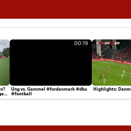
:11
00:19
en?
Ung vs. Gammel #fordanmark #dbu
Highlights: Danma
ger
#football