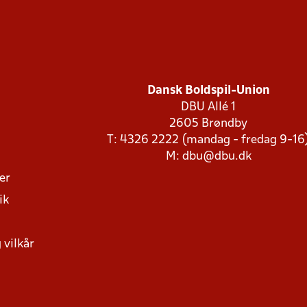
Dansk Boldspil-Union
DBU Allé 1
2605 Brøndby
T: 4326 2222 (mandag - fredag 9-16
M:
dbu@dbu.dk
ger
ik
 vilkår