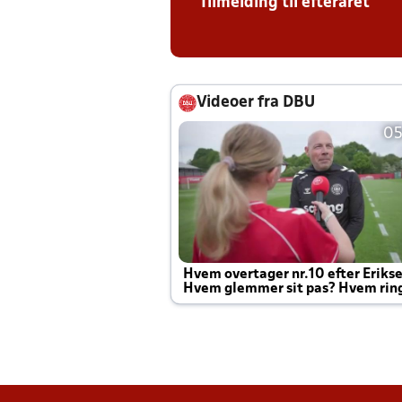
Tilmelding til efteråret
Videoer fra DBU
05
Hvem overtager nr.10 efter Eriks
Hvem glemmer sit pas? Hvem rin
Joachim altid til efter kampe?