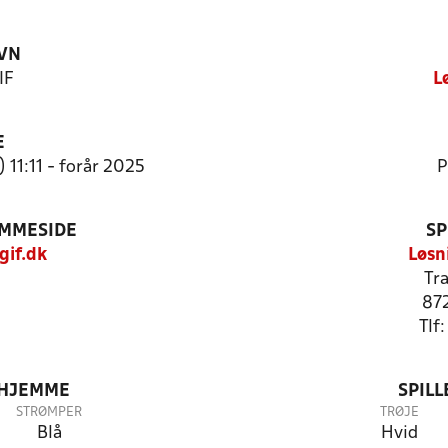
VN
IF
L
E
 11:11 - forår 2025
P
EMMESIDE
SP
gif.dk
Løsn
Tr
87
Tlf
 HJEMME
SPIL
STRØMPER
TRØJE
Blå
Hvid