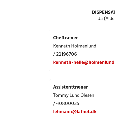
DISPENSA
Ja (Alde
Cheftræner
Kenneth Holmenlund
/ 22196706
kenneth-helle@holmenlund
Assistenttræner
Tommy Lund Olesen
/ 40800035
lehmann@lafnet.dk