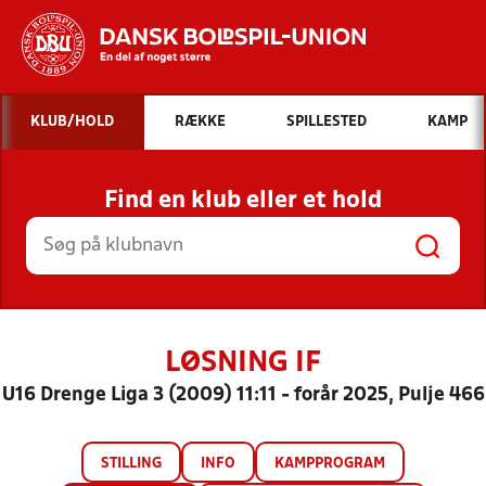
Hvad vil du søge efter?
KLUB/HOLD
RÆKKE
SPILLESTED
KAMP
INDHOLD OG NYHEDER
Find en klub eller et hold
STILLINGER, RESULTATER, KLUBBER OG
HOLD
LØSNING IF
U16 Drenge Liga 3 (2009) 11:11 - forår 2025, Pulje 466
STILLING
INFO
KAMPPROGRAM