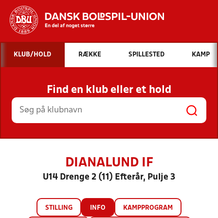
Hvad vil du søge efter?
KLUB/HOLD
RÆKKE
SPILLESTED
KAMP
INDHOLD OG NYHEDER
Find en klub eller et hold
STILLINGER, RESULTATER, KLUBBER OG
HOLD
DIANALUND IF
U14 Drenge 2 (11) Efterår, Pulje 3
STILLING
INFO
KAMPPROGRAM