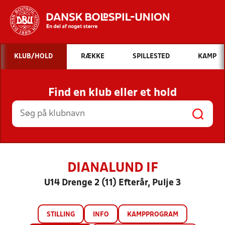
Hvad vil du søge efter?
KLUB/HOLD
RÆKKE
SPILLESTED
KAMP
INDHOLD OG NYHEDER
Find en klub eller et hold
STILLINGER, RESULTATER, KLUBBER OG
HOLD
DIANALUND IF
U14 Drenge 2 (11) Efterår, Pulje 3
STILLING
INFO
KAMPPROGRAM