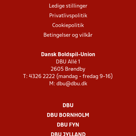
Ledige stillinger
Privatlivspolitik
Cookiepolitik
Betingelser og vilkår
Dansk Boldspil-Union
DBU Allé 1
2605 Brøndby
T: 4326 2222 (mandag - fredag 9-16)
M:
dbu@dbu.dk
DBU
DBU BORNHOLM
DBU FYN
DBU JYLLAND