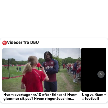
Videoer fra DBU
Hvem overtager nr.10 efter Eriksen? Hvem
Ung vs. Gamm
glemmer sit pas? Hvem ringer Joachim
#football
altid til efter kampe?