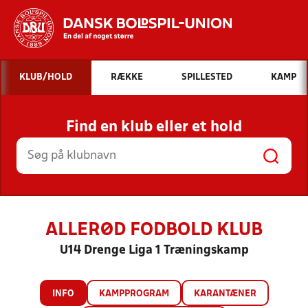
Hvad vil du søge efter?
KLUB/HOLD
RÆKKE
SPILLESTED
KAMP
INDHOLD OG NYHEDER
Find en klub eller et hold
STILLINGER, RESULTATER, KLUBBER OG
HOLD
ALLERØD FODBOLD KLUB
U14 Drenge Liga 1 Træningskamp
INFO
KAMPPROGRAM
KARANTÆNER