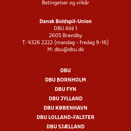
Betingelser og vilkår
Dansk Boldspil-Union
DBU Allé 1
2605 Brøndby
T: 4326 2222 (mandag - fredag 9-16)
M:
dbu@dbu.dk
DBU
DBU BORNHOLM
DBU FYN
DBU JYLLAND
DBU KØBENHAVN
DBU LOLLAND-FALSTER
DBU SJÆLLAND