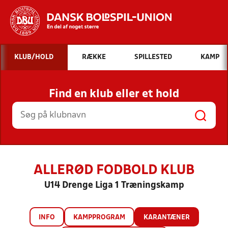
Hvad vil du søge efter?
KLUB/HOLD
RÆKKE
SPILLESTED
KAMP
INDHOLD OG NYHEDER
Find en klub eller et hold
STILLINGER, RESULTATER, KLUBBER OG
HOLD
ALLERØD FODBOLD KLUB
U14 Drenge Liga 1 Træningskamp
INFO
KAMPPROGRAM
KARANTÆNER