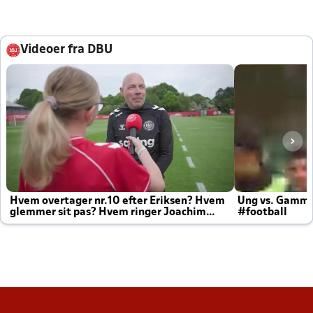
Videoer fra DBU
Hvem overtager nr.10 efter Eriksen? Hvem
Ung vs. Gamm
glemmer sit pas? Hvem ringer Joachim
#football
altid til efter kampe?