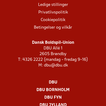
Ledige stillinger
Privatlivspolitik
Cookiepolitik
Betingelser og vilkår
Dansk Boldspil-Union
DBU Allé 1
2605 Brøndby
T: 4326 2222 (mandag - fredag 9-16)
M:
dbu@dbu.dk
DBU
DBU BORNHOLM
DBU FYN
DBU JYLLAND