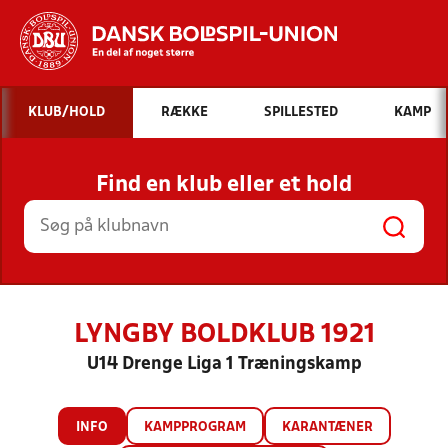
Hvad vil du søge efter?
KLUB/HOLD
RÆKKE
SPILLESTED
KAMP
INDHOLD OG NYHEDER
Find en klub eller et hold
STILLINGER, RESULTATER, KLUBBER OG
HOLD
LYNGBY BOLDKLUB 1921
U14 Drenge Liga 1 Træningskamp
INFO
KAMPPROGRAM
KARANTÆNER