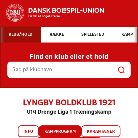
Hvad vil du søge efter?
KLUB/HOLD
RÆKKE
SPILLESTED
KAMP
INDHOLD OG NYHEDER
Find en klub eller et hold
STILLINGER, RESULTATER, KLUBBER OG
HOLD
LYNGBY BOLDKLUB 1921
U14 Drenge Liga 1 Træningskamp
INFO
KAMPPROGRAM
KARANTÆNER