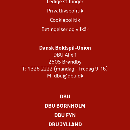
Ledige stillinger
Privatlivspolitik
Cookiepolitik
Betingelser og vilkår
Dansk Boldspil-Union
DBU Allé 1
2605 Brøndby
T: 4326 2222 (mandag - fredag 9-16)
M:
dbu@dbu.dk
DBU
DBU BORNHOLM
DBU FYN
DBU JYLLAND