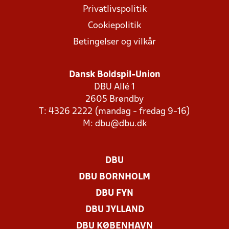
Privatlivspolitik
Cookiepolitik
Betingelser og vilkår
Dansk Boldspil-Union
DBU Allé 1
2605 Brøndby
T: 4326 2222 (mandag - fredag 9-16)
M:
dbu@dbu.dk
DBU
DBU BORNHOLM
DBU FYN
DBU JYLLAND
DBU KØBENHAVN