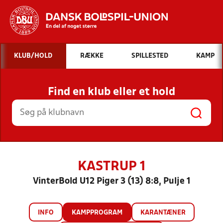
Hvad vil du søge efter?
KLUB/HOLD
RÆKKE
SPILLESTED
KAMP
INDHOLD OG NYHEDER
Find en klub eller et hold
STILLINGER, RESULTATER, KLUBBER OG
HOLD
KASTRUP 1
VinterBold U12 Piger 3 (13) 8:8, Pulje 1
INFO
KAMPPROGRAM
KARANTÆNER