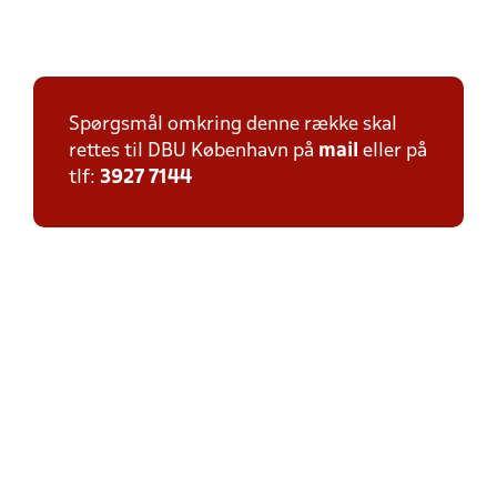
Spørgsmål omkring denne række skal
rettes til DBU København på
mail
eller på
tlf:
3927 7144