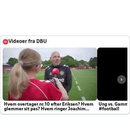
Videoer fra DBU
Hvem overtager nr.10 efter Eriksen? Hvem
Ung vs. Gamm
glemmer sit pas? Hvem ringer Joachim
#football
altid til efter kampe?