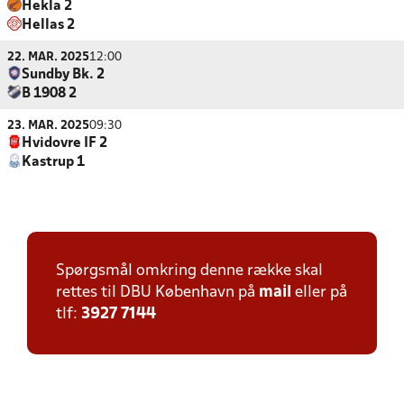
Hekla 2
Hellas 2
22. MAR. 2025
12:00
Sundby Bk. 2
B 1908 2
23. MAR. 2025
09:30
Hvidovre IF 2
Kastrup 1
Spørgsmål omkring denne række skal
rettes til DBU København på
mail
eller på
tlf:
3927 7144