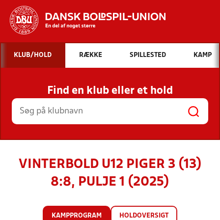
Hvad vil du søge efter?
KLUB/HOLD
RÆKKE
SPILLESTED
KAMP
INDHOLD OG NYHEDER
Find en klub eller et hold
STILLINGER, RESULTATER, KLUBBER OG
HOLD
VINTERBOLD U12 PIGER 3 (13)
8:8, PULJE 1 (2025)
KAMPPROGRAM
HOLDOVERSIGT