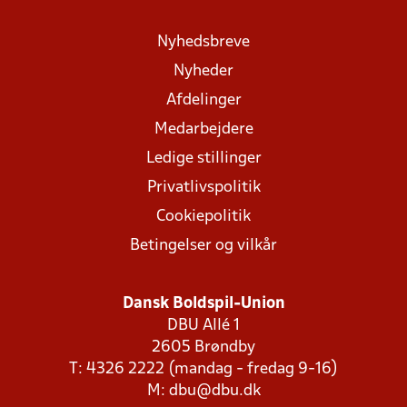
Nyhedsbreve
Nyheder
Afdelinger
Medarbejdere
Ledige stillinger
Privatlivspolitik
Cookiepolitik
Betingelser og vilkår
Dansk Boldspil-Union
DBU Allé 1
2605 Brøndby
T: 4326 2222 (mandag - fredag 9-16)
M:
dbu@dbu.dk