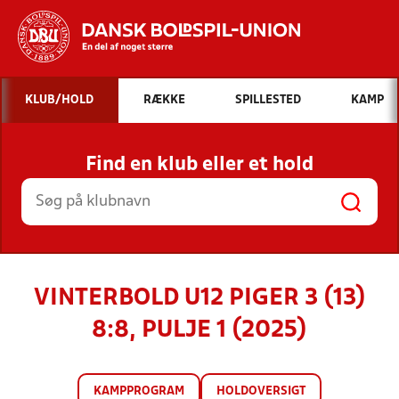
Hvad vil du søge efter?
KLUB/HOLD
RÆKKE
SPILLESTED
KAMP
INDHOLD OG NYHEDER
Find en klub eller et hold
STILLINGER, RESULTATER, KLUBBER OG
HOLD
VINTERBOLD U12 PIGER 3 (13)
8:8, PULJE 1 (2025)
KAMPPROGRAM
HOLDOVERSIGT