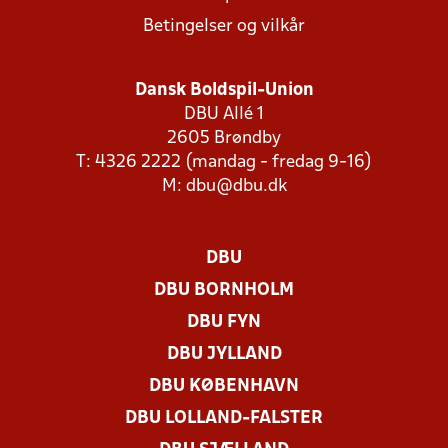
Betingelser og vilkår
Dansk Boldspil-Union
DBU Allé 1
2605 Brøndby
T: 4326 2222 (mandag - fredag 9-16)
M:
dbu@dbu.dk
DBU
DBU BORNHOLM
DBU FYN
DBU JYLLAND
DBU KØBENHAVN
DBU LOLLAND-FALSTER