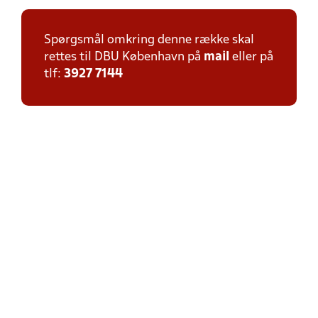
Spørgsmål omkring denne række skal
rettes til DBU København på
mail
eller på
tlf:
3927 7144