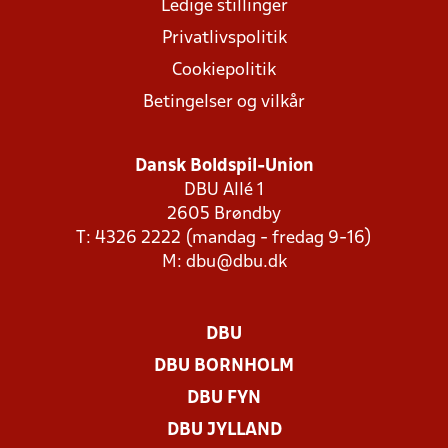
Ledige stillinger
Privatlivspolitik
Cookiepolitik
Betingelser og vilkår
Dansk Boldspil-Union
DBU Allé 1
2605 Brøndby
T: 4326 2222 (mandag - fredag 9-16)
M:
dbu@dbu.dk
DBU
DBU BORNHOLM
DBU FYN
DBU JYLLAND