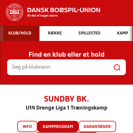
Hvad vil du søge efter?
KLUB/HOLD
RÆKKE
SPILLESTED
KAMP
INDHOLD OG NYHEDER
Find en klub eller et hold
STILLINGER, RESULTATER, KLUBBER OG
HOLD
SUNDBY BK.
U14 Drenge Liga 1 Træningskamp
INFO
KAMPPROGRAM
KARANTÆNER