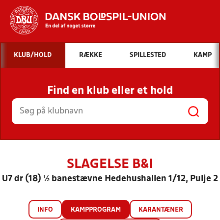
Hvad vil du søge efter?
KLUB/HOLD
RÆKKE
SPILLESTED
KAMP
INDHOLD OG NYHEDER
Find en klub eller et hold
STILLINGER, RESULTATER, KLUBBER OG
HOLD
SLAGELSE B&I
U7 dr (18) ½ banestævne Hedehushallen 1/12, Pulje 2
INFO
KAMPPROGRAM
KARANTÆNER