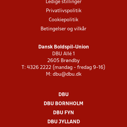
Ledige stillinger
Privatlivspolitik
Cookiepolitik
Betingelser og vilkår
Dansk Boldspil-Union
DBU Allé 1
2605 Brøndby
T: 4326 2222 (mandag - fredag 9-16)
M:
dbu@dbu.dk
DBU
DBU BORNHOLM
DBU FYN
DBU JYLLAND