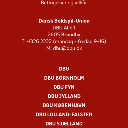
Betingelser og vilkår
Dansk Boldspil-Union
DBU Allé 1
2605 Brøndby
T: 4326 2222 (mandag - fredag 9-16)
M:
dbu@dbu.dk
DBU
DBU BORNHOLM
DBU FYN
DBU JYLLAND
DBU KØBENHAVN
DBU LOLLAND-FALSTER
DBU SJÆLLAND