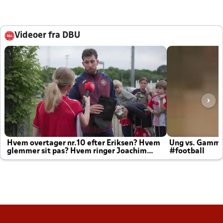
Videoer fra DBU
Hvem overtager nr.10 efter Eriksen? Hvem
Ung vs. Gamm
glemmer sit pas? Hvem ringer Joachim
#football
altid til efter kampe?