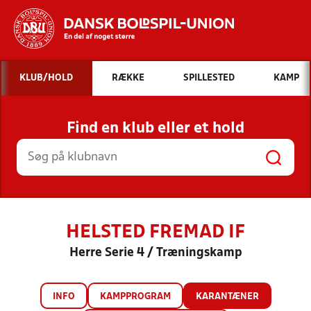
Hvad vil du søge efter?
KLUB/HOLD
RÆKKE
SPILLESTED
KAMP
INDHOLD OG NYHEDER
Find en klub eller et hold
STILLINGER, RESULTATER, KLUBBER OG
HOLD
HELSTED FREMAD IF
Herre Serie 4 / Træningskamp
INFO
KAMPPROGRAM
KARANTÆNER