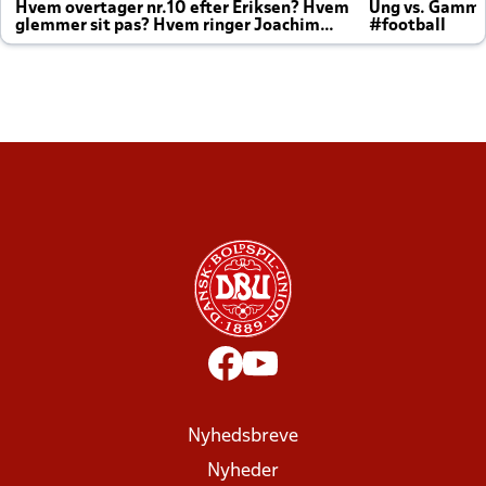
Hvem overtager nr.10 efter Eriksen? Hvem
Ung vs. Gamm
glemmer sit pas? Hvem ringer Joachim
#football
altid til efter kampe?
Nyhedsbreve
Nyheder