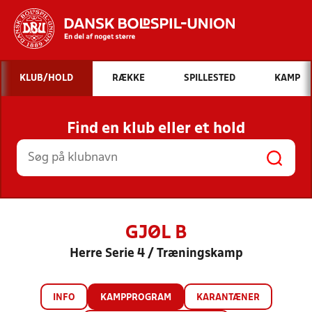
Hvad vil du søge efter?
KLUB/HOLD
RÆKKE
SPILLESTED
KAMP
INDHOLD OG NYHEDER
Find en klub eller et hold
STILLINGER, RESULTATER, KLUBBER OG
HOLD
GJØL B
Herre Serie 4 / Træningskamp
INFO
KAMPPROGRAM
KARANTÆNER