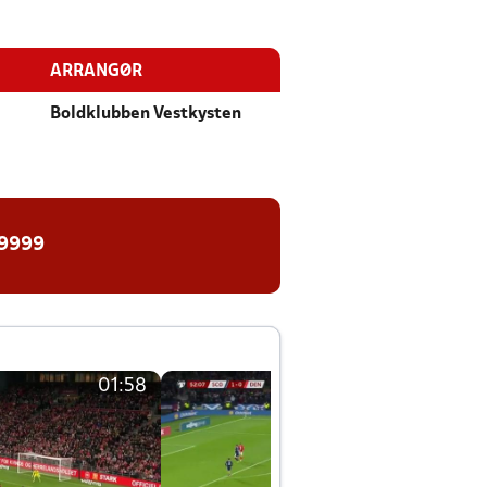
ARRANGØR
Boldklubben Vestkysten
 9999
01:58
01:58