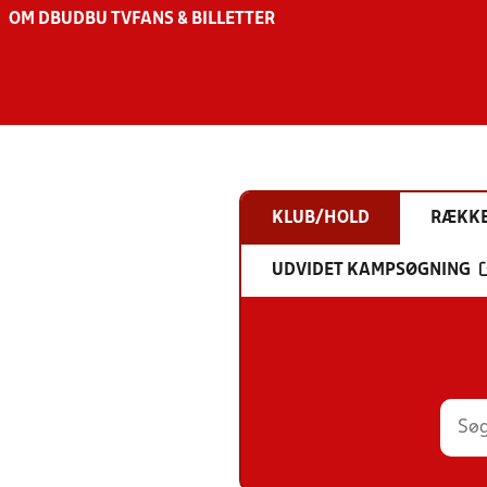
OM DBU
DBU TV
FANS & BILLETTER
KLUB/HOLD
RÆKK
UDVIDET KAMPSØGNING