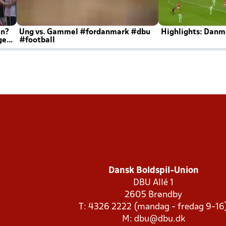
en?
Ung vs. Gammel #fordanmark #dbu
Highlights: Danma
ger
#football
Dansk Boldspil-Union
DBU Allé 1
2605 Brøndby
T: 4326 2222 (mandag - fredag 9-16
M:
dbu@dbu.dk