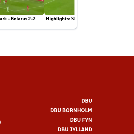
rk - Belarus 2-2
Highlights: Skotland - Danmark 4-2
J
E
DBU
DBU BORNHOLM
DBU FYN
)
DBU JYLLAND