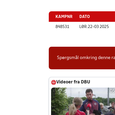
KAMPNR
DATO
848531
LØR.
22-03 2025
Spørgsmål omkring denne ræk
Videoer fra DBU
05