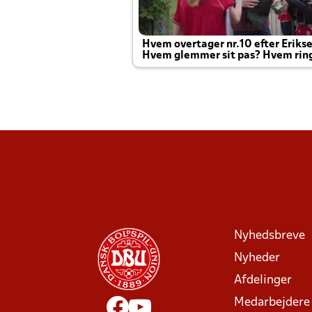
Hvem overtager nr.10 efter Eriks
Hvem glemmer sit pas? Hvem rin
Joachim altid til efter kampe?
Nyhedsbreve
Nyheder
Afdelinger
Medarbejdere