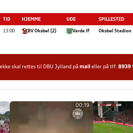
TID
HJEMME
UDE
SPILLESTED
13:00
BV Oksbøl (2)
Varde IF
Oksbøl Stadion
ke skal rettes til DBU Jylland på
mail
eller på tlf:
8939
:11
00:19