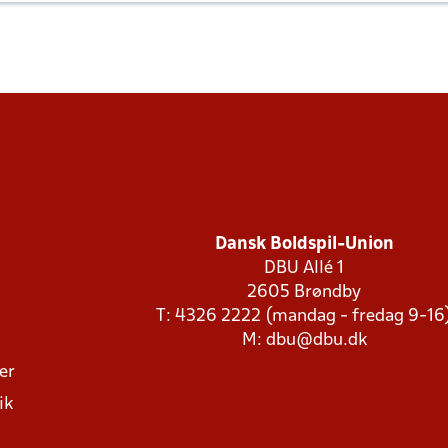
Dansk Boldspil-Union
DBU Allé 1
2605 Brøndby
T: 4326 2222 (mandag - fredag 9-16
M:
dbu@dbu.dk
ger
ik