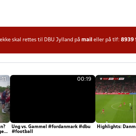
ke skal rettes til DBU Jylland på
mail
eller på tlf:
8939
:11
00:19
en?
Ung vs. Gammel #fordanmark #dbu
Highlights: Danma
ger
#football