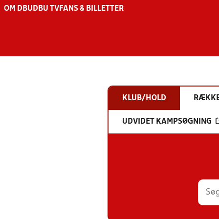
OM DBU
DBU TV
FANS & BILLETTER
KLUB/HOLD
RÆKK
UDVIDET KAMPSØGNING