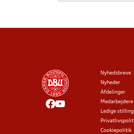
Joachim altid til efter kampe?
Nyhedsbreve
Nyheder
Afdelinger
Medarbejdere
Ledige stillin
Privatlivspolit
Cookiepolitik