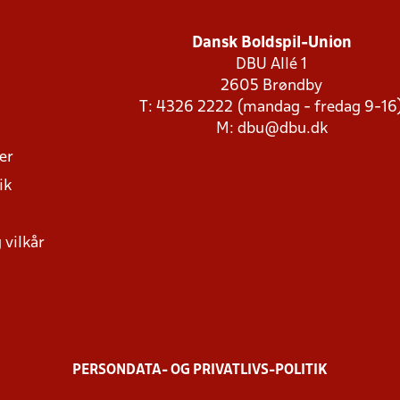
Dansk Boldspil-Union
DBU Allé 1
2605 Brøndby
T: 4326 2222 (mandag - fredag 9-16
M:
dbu@dbu.dk
ger
ik
 vilkår
PERSONDATA- OG PRIVATLIVS-POLITIK