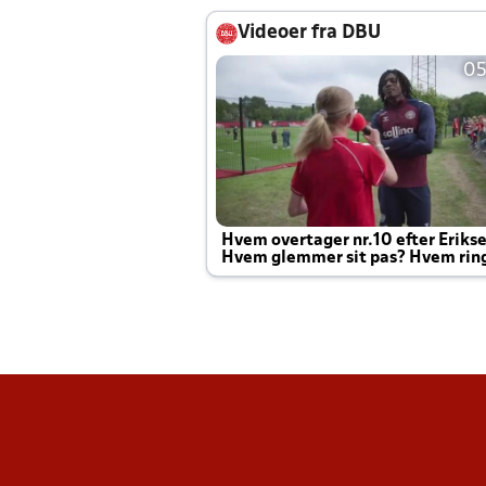
Videoer fra DBU
05
Hvem overtager nr.10 efter Eriks
Hvem glemmer sit pas? Hvem rin
Joachim altid til efter kampe?