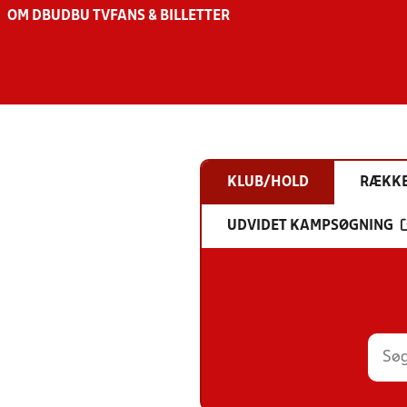
OM DBU
DBU TV
FANS & BILLETTER
KLUB/HOLD
RÆKK
UDVIDET KAMPSØGNING