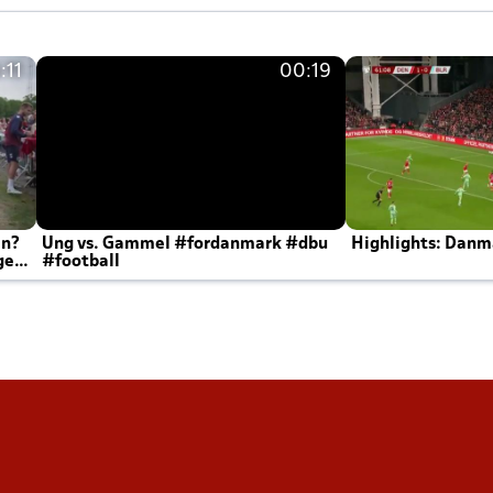
:11
00:19
en?
Ung vs. Gammel #fordanmark #dbu
Highlights: Danma
ger
#football