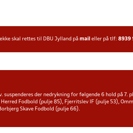
ke skal rettes til DBU Jylland på
mail
eller på tlf:
8939
. suspenderes der nedrykning for følgende 6 hold på 7. p
e Herred Fodbold (pulje 85), Fjerritslev IF (pulje 53), Omme
Borbjerg Skave Fodbold (pulje 66).