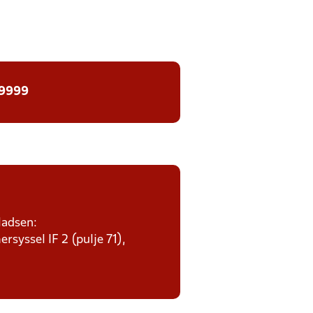
 9999
ladsen:
rsyssel IF 2 (pulje 71),