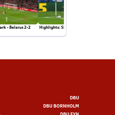
rk - Belarus 2-2
Highlights: Skotland - Danmark 4-2
J
E
DBU
DBU BORNHOLM
DBU FYN