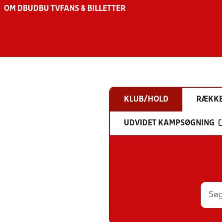
OM DBU
DBU TV
FANS & BILLETTER
KLUB/HOLD
RÆKK
UDVIDET KAMPSØGNING