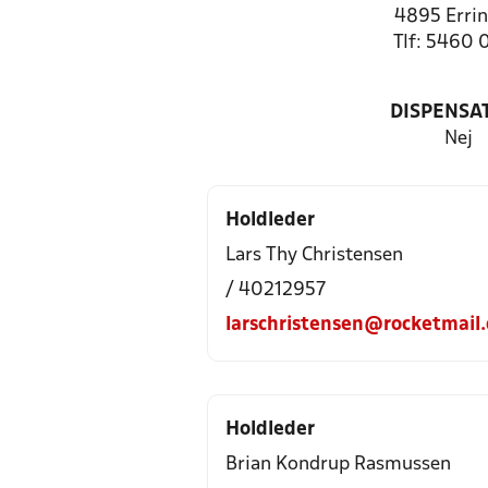
4895 Errin
Tlf: 5460 
DISPENSA
Nej
Holdleder
Lars Thy Christensen
/ 40212957
larschristensen@rocketmail
Holdleder
Brian Kondrup Rasmussen