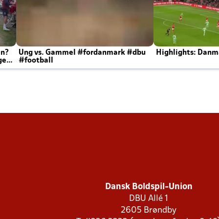
en?
Ung vs. Gammel #fordanmark #dbu
Highlights: Danma
ger
#football
Dansk Boldspil-Union
DBU Allé 1
2605 Brøndby