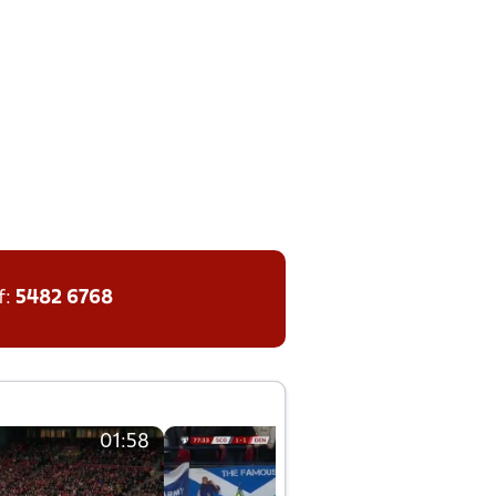
f:
5482 6768
01:58
01:58