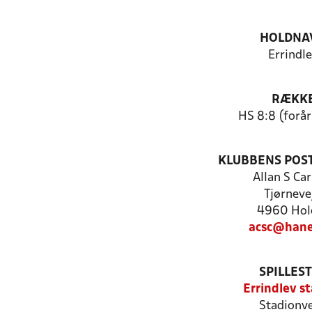
HOLDNA
Errindl
RÆKK
HS 8:8 (forå
KLUBBENS POS
Allan S Ca
Tjørnevej
4960 Hol
acsc@hane
SPILLES
Errindlev s
Stadionve