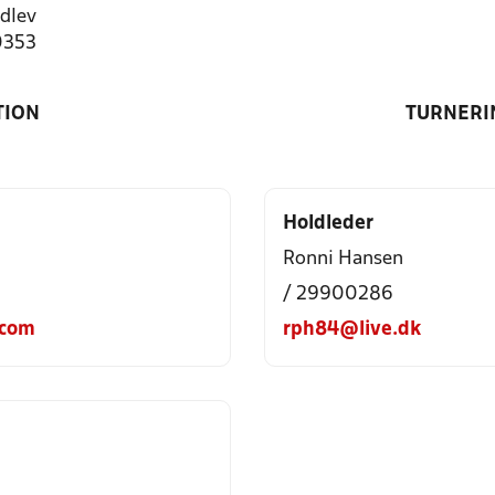
dlev
0353
TION
TURNERI
Holdleder
Ronni Hansen
/ 29900286
.com
rph84@live.dk