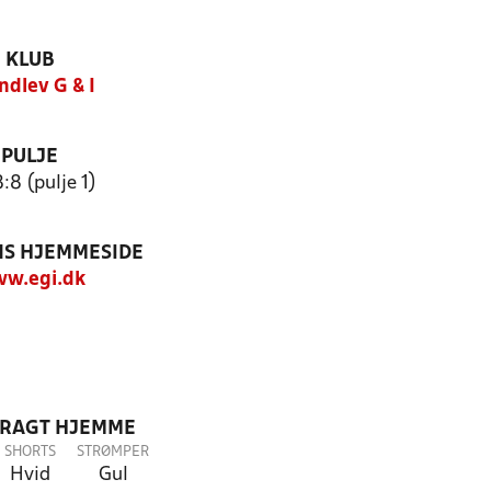
KLUB
ndlev G & I
PULJE
:8 (pulje 1)
S HJEMMESIDE
w.egi.dk
DRAGT HJEMME
SHORTS
STRØMPER
Hvid
Gul