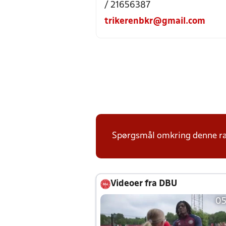
/ 21656387
trikerenbkr@gmail.com
Spørgsmål omkring denne ræk
Videoer fra DBU
05