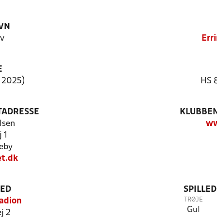
VN
ev
Erri
E
r 2025)
HS 8
TADRESSE
KLUBBEN
rlsen
ww
 1
eby
t.dk
TED
SPILLE
TRØJE
tadion
Gul
j 2