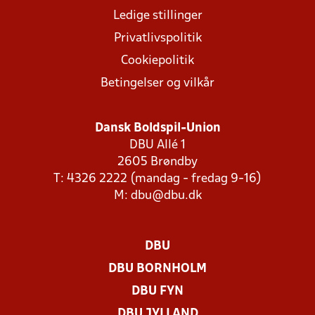
Ledige stillinger
Privatlivspolitik
Cookiepolitik
Betingelser og vilkår
Dansk Boldspil-Union
DBU Allé 1
2605 Brøndby
T: 4326 2222 (mandag - fredag 9-16)
M:
dbu@dbu.dk
DBU
DBU BORNHOLM
DBU FYN
DBU JYLLAND