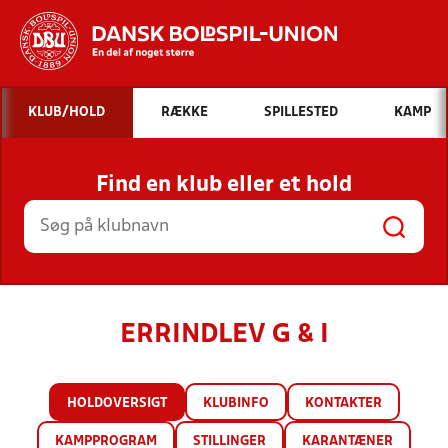
Hvad vil du søge efter?
KLUB/HOLD
RÆKKE
SPILLESTED
KAMP
INDHOLD OG NYHEDER
Find en klub eller et hold
STILLINGER, RESULTATER, KLUBBER OG
HOLD
ERRINDLEV G & I
HOLDOVERSIGT
KLUBINFO
KONTAKTER
KAMPPROGRAM
STILLINGER
KARANTÆNER