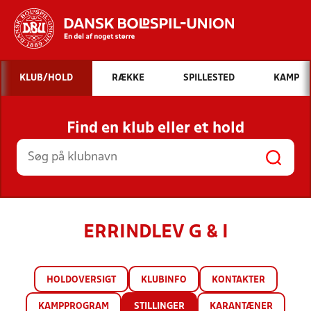
Hvad vil du søge efter?
KLUB/HOLD
RÆKKE
SPILLESTED
KAMP
INDHOLD OG NYHEDER
Find en klub eller et hold
STILLINGER, RESULTATER, KLUBBER OG
HOLD
ERRINDLEV G & I
HOLDOVERSIGT
KLUBINFO
KONTAKTER
KAMPPROGRAM
STILLINGER
KARANTÆNER