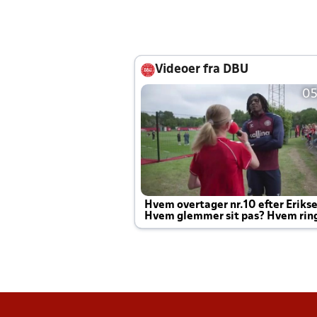
Videoer fra DBU
05
Hvem overtager nr.10 efter Eriks
Hvem glemmer sit pas? Hvem rin
Joachim altid til efter kampe?