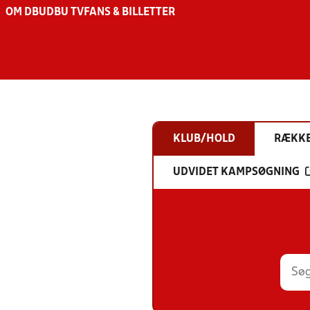
OM DBU
DBU TV
FANS & BILLETTER
KLUB/HOLD
RÆKK
UDVIDET KAMPSØGNING