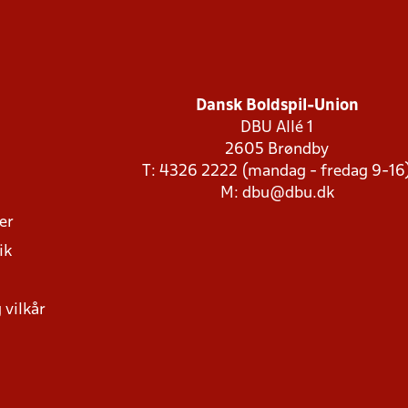
Dansk Boldspil-Union
DBU Allé 1
2605 Brøndby
T: 4326 2222 (mandag - fredag 9-16
M:
dbu@dbu.dk
ger
ik
 vilkår