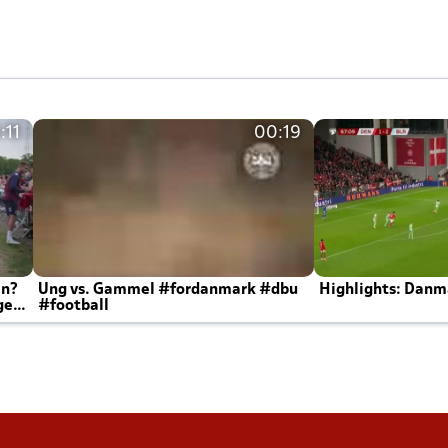
:11
00:19
en?
Ung vs. Gammel #fordanmark #dbu
Highlights: Danma
ger
#football