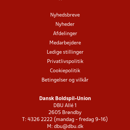
Nyhedsbreve
Nyheder
Afdelinger
Medarbejdere
Ledige stillinger
Privatlivspolitik
Cookiepolitik
Betingelser og vilkår
Dansk Boldspil-Union
DBU Allé 1
2605 Brøndby
T: 4326 2222 (mandag - fredag 9-16)
M:
dbu@dbu.dk