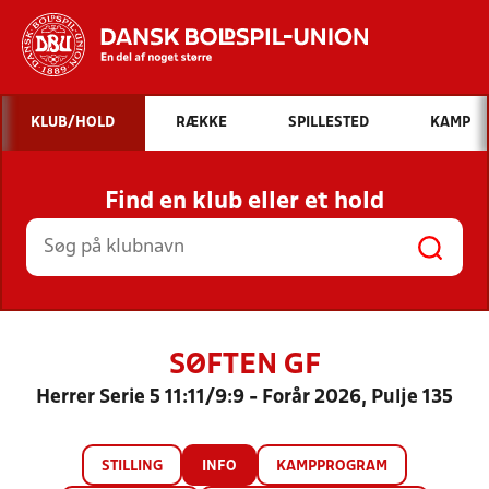
Hvad vil du søge efter?
KLUB/HOLD
RÆKKE
SPILLESTED
KAMP
INDHOLD OG NYHEDER
Find en klub eller et hold
STILLINGER, RESULTATER, KLUBBER OG
HOLD
SØFTEN GF
Herrer Serie 5 11:11/9:9 - Forår 2026, Pulje 135
STILLING
INFO
KAMPPROGRAM