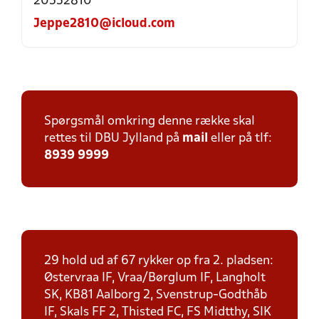
20552810
Jeppe2810@icloud.com
Spørgsmål omkring denne række skal
rettes til DBU Jylland på
mail
eller på tlf:
8939 9999
29 hold ud af 67 rykker op fra 2. pladsen:
Østervraa IF, Vraa/Børglum IF, Langholt
SK, KB81 Aalborg 2, Svenstrup-Godthåb
IF, Skals FF 2, Thisted FC, FS Midtthy, SIK