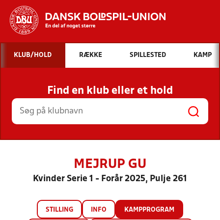
Hvad vil du søge efter?
KLUB/HOLD
RÆKKE
SPILLESTED
KAMP
INDHOLD OG NYHEDER
Find en klub eller et hold
STILLINGER, RESULTATER, KLUBBER OG
HOLD
MEJRUP GU
Kvinder Serie 1 - Forår 2025, Pulje 261
STILLING
INFO
KAMPPROGRAM