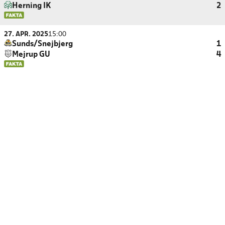
Herning IK
2
27. APR. 2025
15:00
Sunds/Snejbjerg
1
Mejrup GU
4