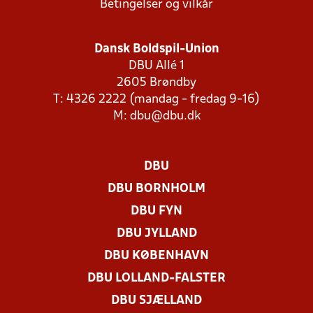
Betingelser og vilkår
Dansk Boldspil-Union
DBU Allé 1
2605 Brøndby
T: 4326 2222 (mandag - fredag 9-16)
M:
dbu@dbu.dk
DBU
DBU BORNHOLM
DBU FYN
DBU JYLLAND
DBU KØBENHAVN
DBU LOLLAND-FALSTER
DBU SJÆLLAND