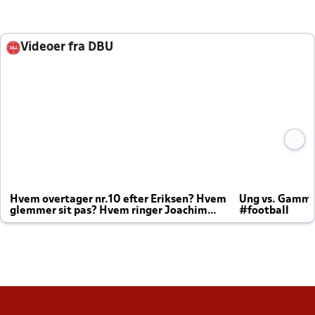
Videoer fra DBU
Hvem overtager nr.10 efter Eriksen? Hvem
Ung vs. Gamm
glemmer sit pas? Hvem ringer Joachim
#football
altid til efter kampe?