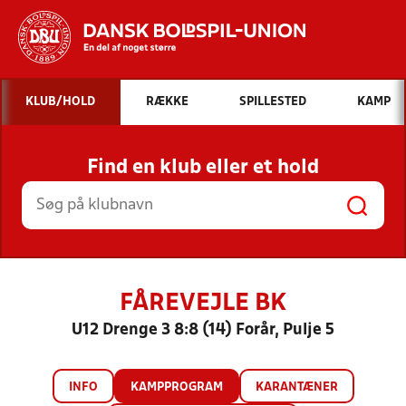
Hvad vil du søge efter?
KLUB/HOLD
RÆKKE
SPILLESTED
KAMP
INDHOLD OG NYHEDER
Find en klub eller et hold
STILLINGER, RESULTATER, KLUBBER OG
HOLD
FÅREVEJLE BK
U12 Drenge 3 8:8 (14) Forår, Pulje 5
INFO
KAMPPROGRAM
KARANTÆNER