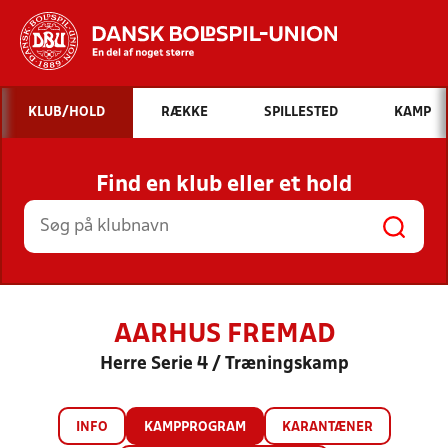
Hvad vil du søge efter?
KLUB/HOLD
RÆKKE
SPILLESTED
KAMP
INDHOLD OG NYHEDER
Find en klub eller et hold
STILLINGER, RESULTATER, KLUBBER OG
HOLD
AARHUS FREMAD
Herre Serie 4 / Træningskamp
INFO
KAMPPROGRAM
KARANTÆNER