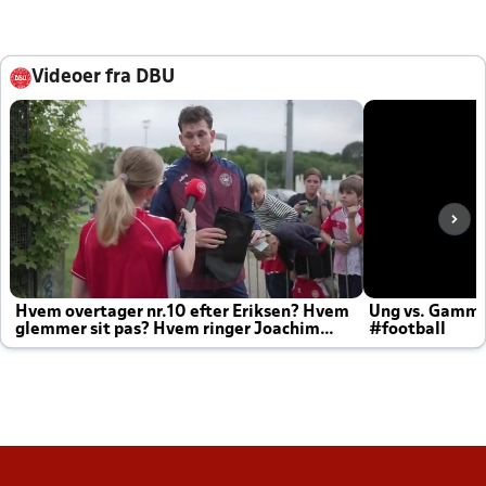
Videoer fra DBU
Hvem overtager nr.10 efter Eriksen? Hvem
Ung vs. Gamm
glemmer sit pas? Hvem ringer Joachim
#football
altid til efter kampe?