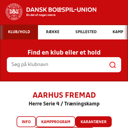
Hvad vil du søge efter?
KLUB/HOLD
RÆKKE
SPILLESTED
KAMP
INDHOLD OG NYHEDER
Find en klub eller et hold
STILLINGER, RESULTATER, KLUBBER OG
HOLD
AARHUS FREMAD
Herre Serie 4 / Træningskamp
INFO
KAMPPROGRAM
KARANTÆNER