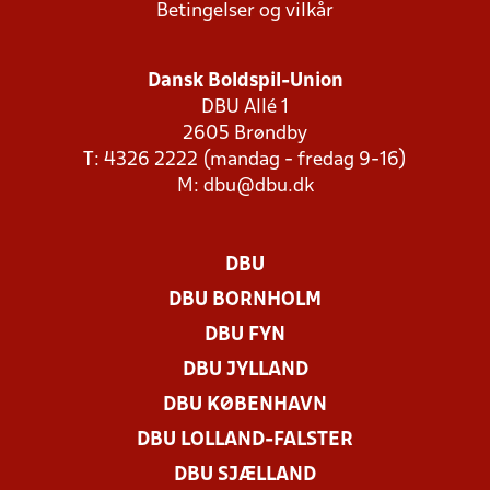
Betingelser og vilkår
Dansk Boldspil-Union
DBU Allé 1
2605 Brøndby
T: 4326 2222 (mandag - fredag 9-16)
M:
dbu@dbu.dk
DBU
DBU BORNHOLM
DBU FYN
DBU JYLLAND
DBU KØBENHAVN
DBU LOLLAND-FALSTER
DBU SJÆLLAND