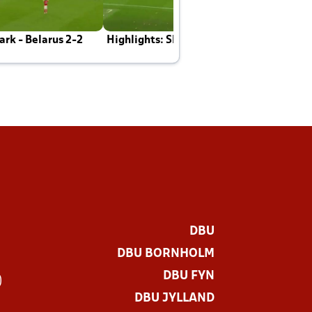
rk - Belarus 2-2
Highlights: Skotland - Danmark 4-2
J
E
DBU
DBU BORNHOLM
DBU FYN
)
DBU JYLLAND