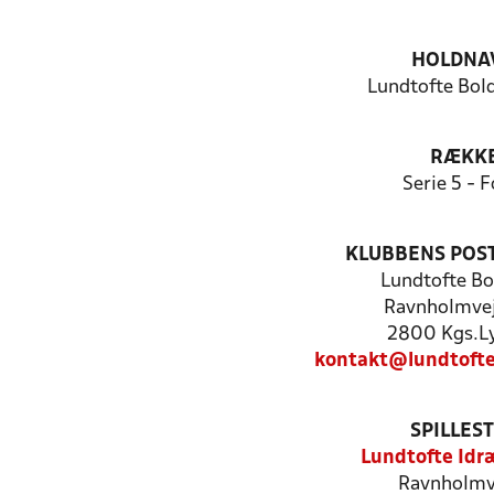
HOLDNA
Lundtofte Bold
RÆKK
Serie 5 - F
KLUBBENS POS
Lundtofte Bo
Ravnholmvej
2800 Kgs.L
kontakt@lundtofte
SPILLES
Lundtofte Idr
Ravnholmve