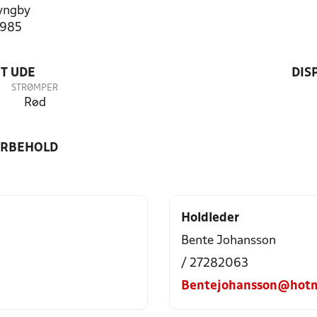
yngby
3985
T UDE
DIS
STRØMPER
Rød
ORBEHOLD
Holdleder
Bente Johansson
/ 27282063
Bentejohansson@hotm