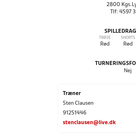
2800 Kgs.L
Tlf: 4597 
SPILLEDRAG
TRØJE
SHORTS
Rød
Rød
TURNERINGSF
Nej
Træner
Sten Clausen
91251446
stenclausen@live.dk