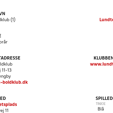
VN
klub (1)
Lundto
E
orår
TADRESSE
KLUBBEN
ldklub
www.lundt
 11-13
yngby
-boldklub.dk
TED
SPILLE
TRØJE
ætsplads
Blå
j 11