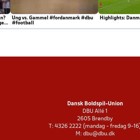
en?
Ung vs. Gammel #fordanmark #dbu
Highlights: Danma
ger
#football
Dansk Boldspil-Union
DBU Allé 1
2605 Brøndby
T: 4326 2222 (mandag - fredag 9-16
M:
dbu@dbu.dk