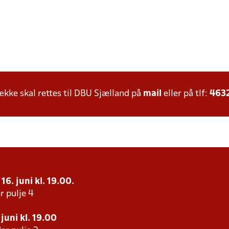
ke skal rettes til DBU Sjælland på
mail
eller på tlf:
463
16. juni kl. 19.00.
r pulje 4
juni kl. 19.00