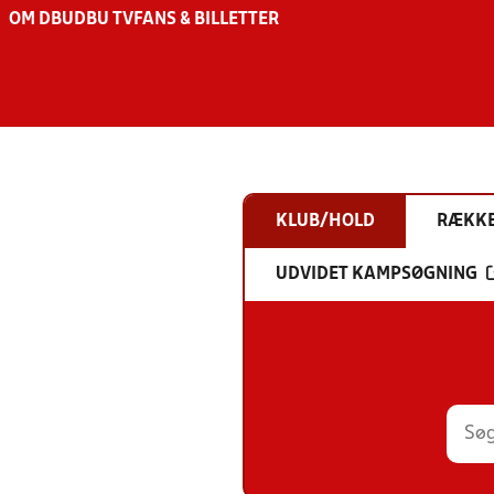
OM DBU
DBU TV
FANS & BILLETTER
KLUB/HOLD
RÆKK
UDVIDET KAMPSØGNING