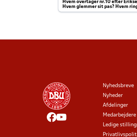
Hvem overtager nr.10 efter Eriks
Hvem glemmer sit pas? Hvem rin
Joachim altid til efter kampe?
Nyhedsbreve
Nyheder
Afdelinger
Medarbejdere
Ledige stillin
Privatlivspolit