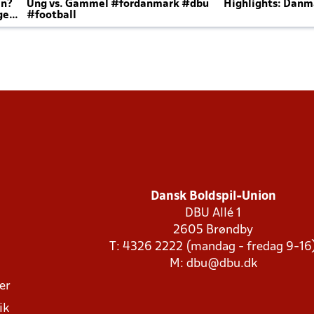
en?
Ung vs. Gammel #fordanmark #dbu
Highlights: Danma
ger
#football
Dansk Boldspil-Union
DBU Allé 1
2605 Brøndby
T: 4326 2222 (mandag - fredag 9-16
M:
dbu@dbu.dk
ger
ik