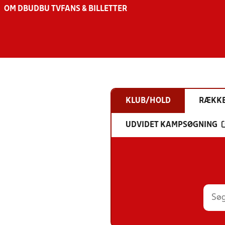
OM DBU
DBU TV
FANS & BILLETTER
KLUB/HOLD
RÆKK
UDVIDET KAMPSØGNING