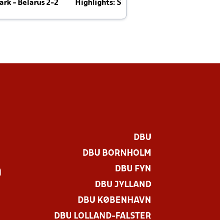
rk - Belarus 2-2
Highlights: Skotland - Danmark 4-2
J
E
DBU
DBU BORNHOLM
DBU FYN
)
DBU JYLLAND
DBU KØBENHAVN
DBU LOLLAND-FALSTER