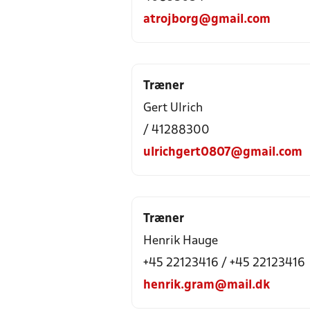
atrojborg@gmail.com
Træner
Gert Ulrich
/ 41288300
ulrichgert0807@gmail.com
Træner
Henrik Hauge
+45 22123416 / +45 22123416
henrik.gram@mail.dk