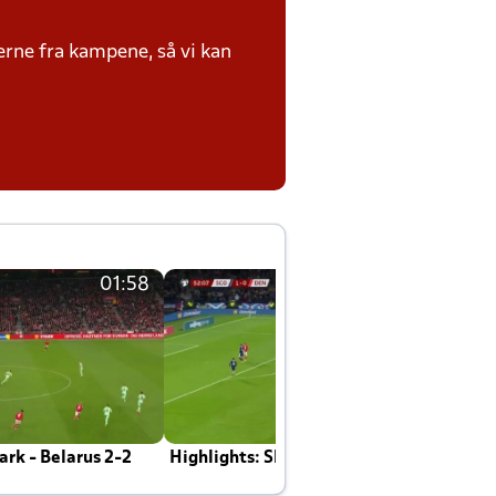
erne fra kampene, så vi kan
01:58
01:58
rk - Belarus 2-2
Highlights: Skotland - Danmark 4-2
J
E