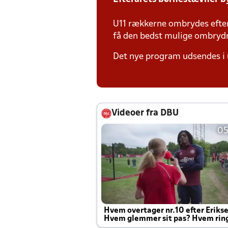
U11 rækkerne ombrydes efter 
få den bedst mulige ombryd
Det nye program udsendes i 
Videoer fra DBU
05
Hvem overtager nr.10 efter Eriks
Hvem glemmer sit pas? Hvem rin
Joachim altid til efter kampe?