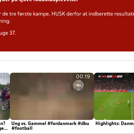
de tre første kampe. HUSK derfor at indberette resultat
ning.
uge 37.
:11
00:19
en?
Ung vs. Gammel #fordanmark #dbu
Highlights: Danma
ger
#football