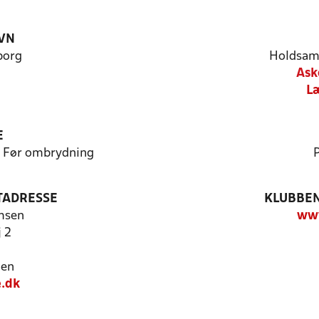
VN
borg
Holdsam
Ask
L
E
 - Før ombrydning
P
TADRESSE
KLUBBEN
msen
ww
 2
jen
.dk