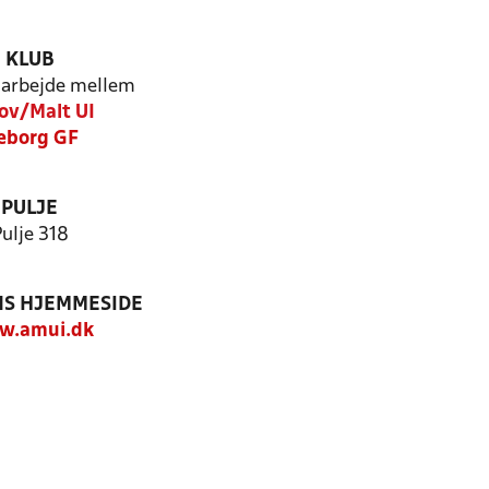
KLUB
arbejde mellem
ov/Malt UI
æborg GF
PULJE
ulje 318
S HJEMMESIDE
w.amui.dk