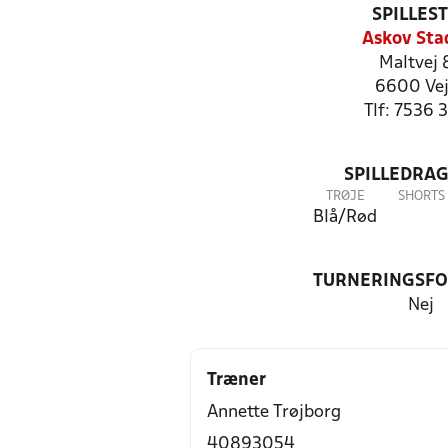
SPILLES
Askov Sta
Maltvej 
6600 Ve
Tlf: 7536 
SPILLEDRAG
TRØJE
SHORTS
Blå/Rød
TURNERINGSF
Nej
Træner
Annette Trøjborg
40893054