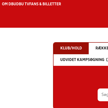
OM DBU
DBU TV
FANS & BILLETTER
KLUB/HOLD
RÆKK
UDVIDET KAMPSØGNING