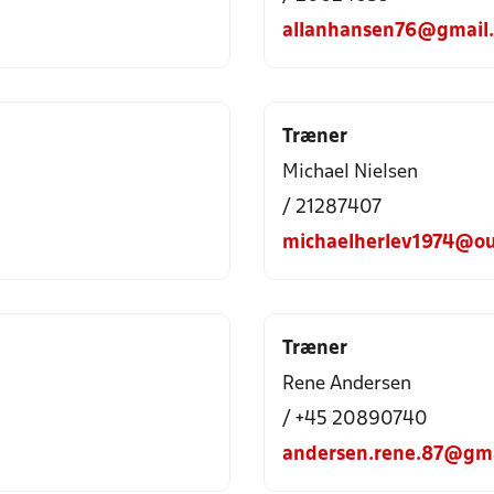
allanhansen76@gmail
Træner
Michael Nielsen
/ 21287407
michaelherlev1974@ou
Træner
Rene Andersen
/ +45 20890740
andersen.rene.87@gm