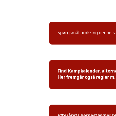
Spørgsmål omkring denne ræk
Find Kampkalender, alterna
Her fremgår også regler m
Efterårets børnestævner b