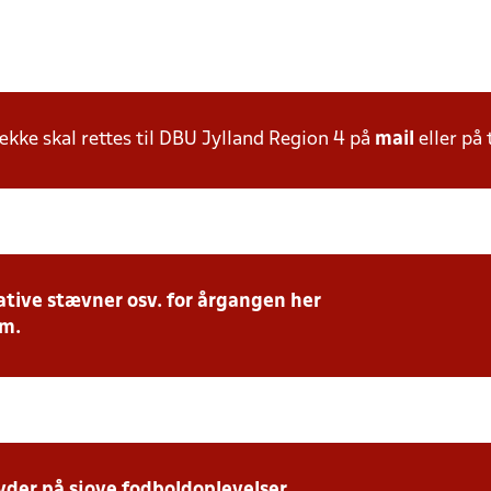
ke skal rettes til DBU Jylland Region 4 på
mail
eller på 
tive stævner osv. for årgangen her
.m.
yder på sjove fodboldoplevelser