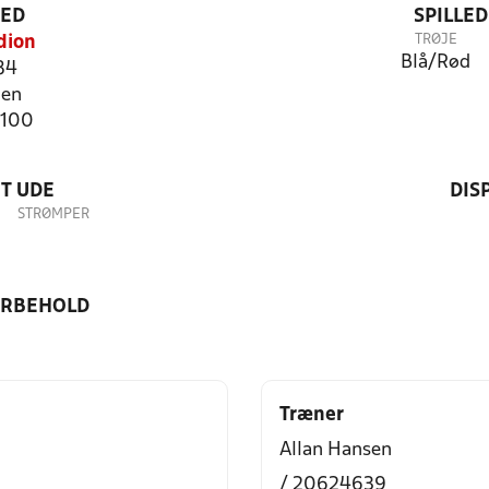
TED
SPILLE
TRØJE
dion
Blå/Rød
84
jen
3100
T UDE
DIS
STRØMPER
ORBEHOLD
Træner
Allan Hansen
/ 20624639