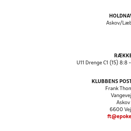
HOLDNA
Askov/Læ
RÆKK
U11 Drenge C1 (15) 8:8
KLUBBENS POS
Frank Tho
Vangevej
Askov
6600 Ve
ft@epoke