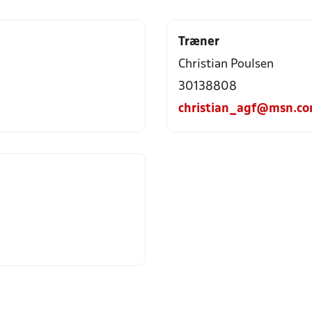
Træner
Christian Poulsen
30138808
christian_agf@msn.c