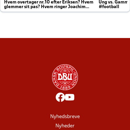
Hvem overtager nr.10 efter Eriksen? Hvem
Ung vs. Gamm
glemmer sit pas? Hvem ringer Joachim
#football
altid til efter kampe?
Nyhedsbreve
Nyheder