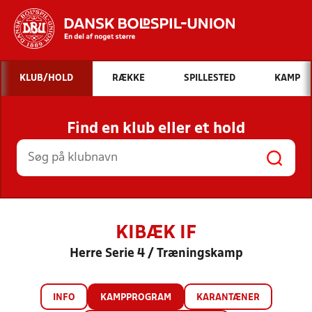
Hvad vil du søge efter?
KLUB/HOLD
RÆKKE
SPILLESTED
KAMP
INDHOLD OG NYHEDER
Find en klub eller et hold
STILLINGER, RESULTATER, KLUBBER OG
HOLD
KIBÆK IF
Herre Serie 4 / Træningskamp
INFO
KAMPPROGRAM
KARANTÆNER